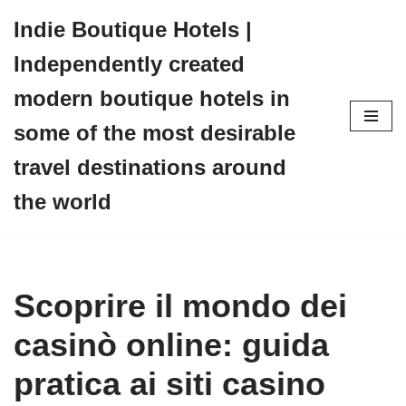
Indie Boutique Hotels |
Skip
Independently created
to
content
modern boutique hotels in
some of the most desirable
travel destinations around
the world
Scoprire il mondo dei
casinò online: guida
pratica ai siti casino