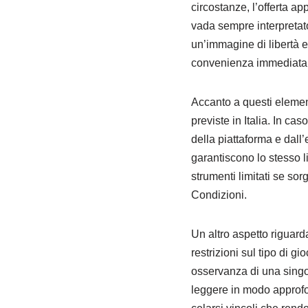
circostanze, l’offerta a
vada sempre interpretat
un’immagine di libertà e
convenienza immediata
Accanto a questi elementi
previste in Italia. In ca
della piattaforma e dall
garantiscono lo stesso li
strumenti limitati se so
Condizioni.
Un altro aspetto riguard
restrizioni sul tipo di 
osservanza di una singo
leggere in modo approfo