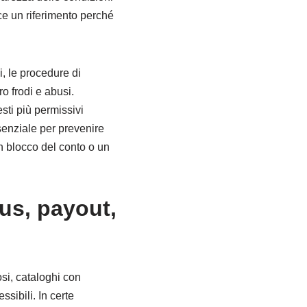
sce un riferimento perché
i, le procedure di
ro frodi e abusi.
sti più permissivi
senziale per prevenire
 blocco del conto o un
nus, payout,
si, cataloghi con
ssibili. In certe