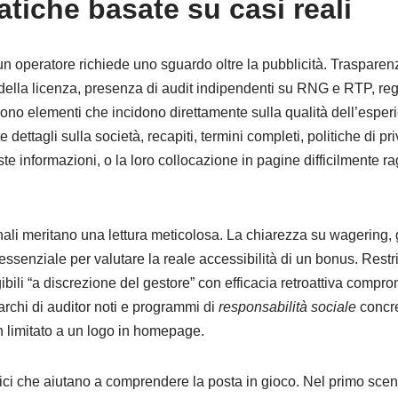
tiche basate su casi reali
i un operatore richiede uno sguardo oltre la pubblicità. Trasparen
o della licenza, presenza di audit indipendenti su RNG e RTP, reg
sono elementi che incidono direttamente sulla qualità dell’esperi
ettagli sulla società, recapiti, termini completi, politiche di pr
te informazioni, o la loro collocazione in pagine difficilmente r
li meritano una lettura meticolosa. La chiarezza su wagering, g
essenziale per valutare la reale accessibilità di un bonus. Restr
ibili “a discrezione del gestore” con efficacia retroattiva comprom
rchi di auditor noti e programmi di
responsabilità sociale
concret
n limitato a un logo in homepage.
ci che aiutano a comprendere la posta in gioco. Nel primo scen