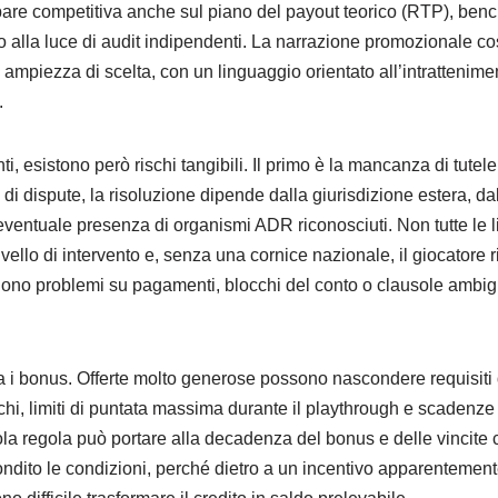
ppare competitiva anche sul piano del payout teorico (RTP), bench
o alla luce di audit indipendenti. La narrazione promozionale c
 ampiezza di scelta, con un linguaggio orientato all’intrattenime
.
, esistono però rischi tangibili. Il primo è la mancanza di tutele
so di dispute, la risoluzione dipende dalla giurisdizione estera, 
’eventuale presenza di organismi ADR riconosciuti. Non tutte le 
vello di intervento e, senza una cornice nazionale, il giocatore r
rgono problemi su pagamenti, blocchi del conto o clausole ambig
a i bonus. Offerte molto generose possono nascondere requisiti d
giochi, limiti di puntata massima durante il playthrough e scadenz
la regola può portare alla decadenza del bonus e delle vincite 
ndito le condizioni, perché dietro a un incentivo apparenteme