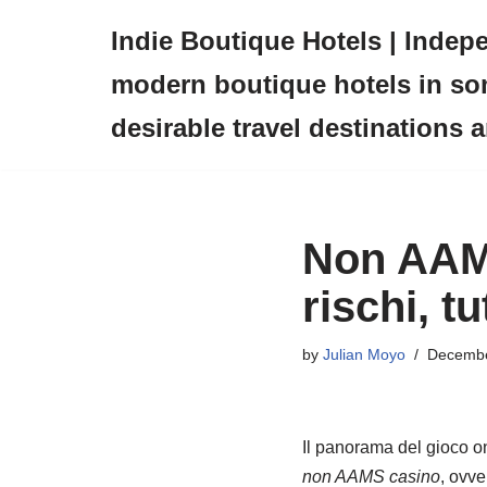
Indie Boutique Hotels | Indep
Skip
modern boutique hotels in so
to
content
desirable travel destinations 
Non AAMS
rischi, t
by
Julian Moyo
Decembe
Il panorama del gioco on
non AAMS casino
, ovve