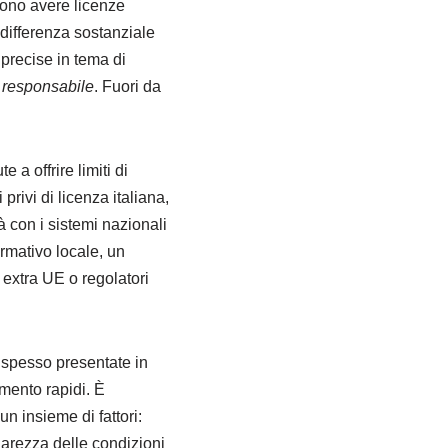
sono avere licenze
a differenza sostanziale
 precise in tema di
 responsabile
. Fuori da
 a offrire limiti di
privi di licenza italiana,
 con i sistemi nazionali
ormativo locale, un
 extra UE o regolatori
 spesso presentate in
amento rapidi. È
n insieme di fattori:
iarezza delle condizioni