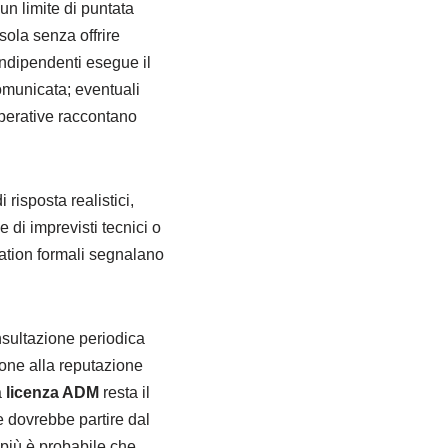
un limite di puntata
sola senza offrire
ndipendenti esegue il
omunicata; eventuali
perative raccontano
 risposta realistici,
e di imprevisti tecnici o
lation formali segnalano
onsultazione periodica
ione alla reputazione
a
licenza ADM
resta il
e dovrebbe partire dal
 più è probabile che