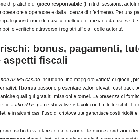
ne di pratiche di
gioco responsabile
(limiti di sessione, autolim
 operatore a operatore e dalla licenza di riferimento. Per una 
ipali giurisdizioni di rilascio, molti utenti iniziano da risorse di
 poi le verifiche attraverso i registri ufficiali delle autorità.
rischi: bonus, pagamenti, tut
 aspetti fiscali
i
non AAMS casino
includono una maggiore varietà di giochi, p
rnativi. I
bonus
possono presentare valori elevati, cashback p
aniche quali giri gratuiti, missioni e tornei. La presenza di fornit
o slot a
alto RTP
, game show live e tavoli con limiti flessibili. I 
et, e in alcuni casi l’uso di criptovalute garantisce costi ridotti e
gono rischi da valutare con attenzione. Termini e condizioni d