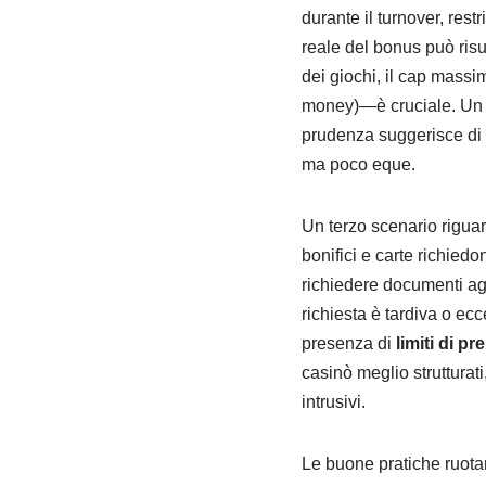
durante il turnover, rest
reale del bonus può risu
dei giochi, il cap massim
money)—è cruciale. Un o
prudenza suggerisce di pre
ma poco eque.
Un terzo scenario rigua
bonifici e carte richied
richiedere documenti ag
richiesta è tardiva o ecce
presenza di
limiti di pr
casinò meglio strutturati
intrusivi.
Le buone pratiche ruotano