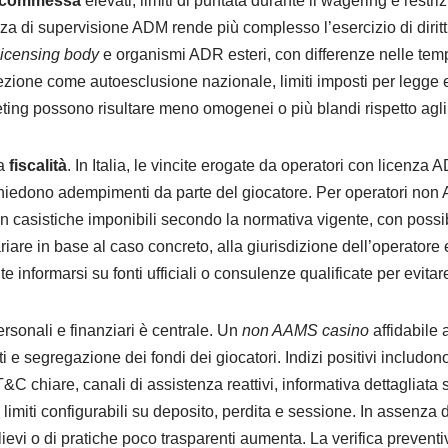
i scommessa
elevati, limiti di puntata durante il wagering e restriz
a di supervisione ADM rende più complesso l’esercizio di diritti 
licensing body
e organismi ADR esteri, con differenze nelle tempi
tezione come autoesclusione nazionale, limiti imposti per legge e 
ng possono risultare meno omogenei o più blandi rispetto agli s
la
fiscalità
. In Italia, le vincite erogate da operatori con licenza
chiedono adempimenti da parte del giocatore. Per operatori no
n casistiche imponibili secondo la normativa vigente, con possibi
are in base al caso concreto, alla giurisdizione dell’operatore e
informarsi su fonti ufficiali o consulenze qualificate per evitare
ersonali e finanziari è centrale. Un
non AAMS casino
affidabile 
 e segregazione dei fondi dei giocatori. Indizi positivi includono:
T&C chiare, canali di assistenza reattivi, informativa dettagliata
imiti configurabili su deposito, perdita e sessione. In assenza di 
relievi o di pratiche poco trasparenti aumenta. La verifica prevent