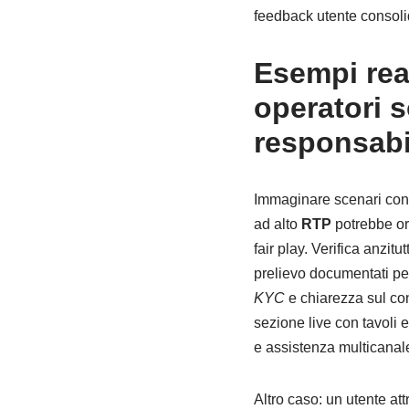
feedback utente consolid
Esempi rea
operatori s
responsabi
Immaginare scenari concre
ad alto
RTP
potrebbe or
fair play. Verifica anzit
prelievo documentati per
KYC
e chiarezza sul con
sezione live con tavoli 
e assistenza multicanal
Altro caso: un utente att