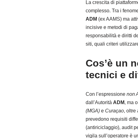
La crescita di piattafor
complesso. Tra i fenome
ADM
(ex AAMS) ma attivi
incisive e metodi di pag
responsabilità e diritti
siti, quali criteri utili
Cos’è un n
tecnici e d
Con l’espressione
non 
dall’Autorità
ADM
, ma o
(MGA)
e
Curaçao
, oltr
prevedono requisiti differ
(antiriciclaggio), audit p
vigila sull’operatore è