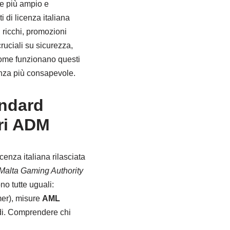
ne più ampio e
i di licenza italiana
 ricchi, promozioni
uciali su sicurezza,
come funzionano questi
ienza più consapevole.
andard
ori ADM
enza italiana rilasciata
Malta Gaming Authority
no tutte uguali:
er), misure
AML
i. Comprendere chi