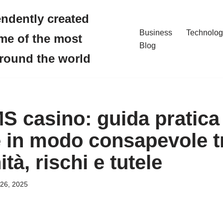
endently created
Business
Technolog
me of the most
Blog
around the world
 casino: guida pratica
e in modo consapevole t
tà, rischi e tutele
26, 2025