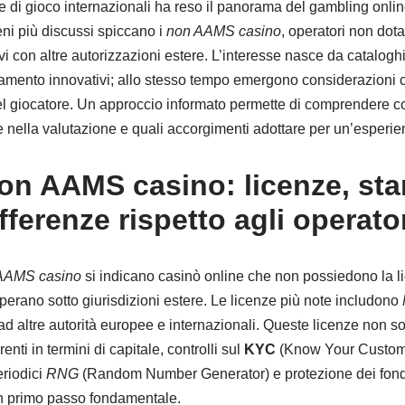
me di gioco internazionali ha reso il panorama del gambling onli
ni più discussi spiccano i
non AAMS casino
, operatori non dotat
 con altre autorizzazioni estere. L’interesse nasce da cataloghi
amento innovativi; allo stesso tempo emergono considerazioni cr
 del giocatore. Un approccio informato permette di comprendere 
zzare nella valutazione e quali accorgimenti adottare per un’esper
on AAMS casino: licenze, st
ifferenze rispetto agli operat
AAMS casino
si indicano casinò online che non possiedono la lic
perano sotto giurisdizioni estere. Le licenze più note includono
e ad altre autorità europee e internazionali. Queste licenze non so
enti in termini di capitale, controlli sul
KYC
(Know Your Custom
eriodici
RNG
(Random Number Generator) e protezione dei fond
 un primo passo fondamentale.