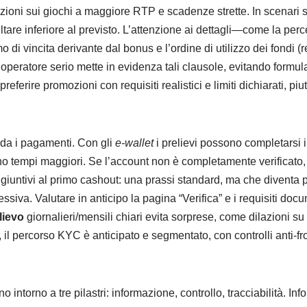
rizioni sui giochi a maggiore RTP e scadenze strette. In scenari si
ltare inferiore al previsto. L’attenzione ai dettagli—come la per
o di vincita derivante dal bonus e l’ordine di utilizzo dei fondi 
peratore serio mette in evidenza tali clausole, evitando formu
ferire promozioni con requisiti realistici e limiti dichiarati, piutt
rda i pagamenti. Con gli
e-wallet
i prelievi possono completarsi 
ono tempi maggiori. Se l’account non è completamente verificato,
giuntivi al primo cashout: una prassi standard, ma che diventa
ssiva. Valutare in anticipo la pagina “Verifica” e i requisiti docum
elievo
giornalieri/mensili chiari evita sorprese, come dilazioni su 
, il percorso KYC è anticipato e segmentato, con controlli anti-f
 intorno a tre pilastri: informazione, controllo, tracciabilità. In