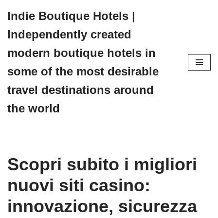
Indie Boutique Hotels |
Skip
Independently created
to
content
modern boutique hotels in
some of the most desirable
travel destinations around
the world
Scopri subito i migliori
nuovi siti casino:
innovazione, sicurezza