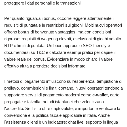
proteggere i dati personali e le transazioni.
Per quanto riguarda i bonus, occorre leggere attentamente i
requisiti di puntata e le restrizioni sui giochi. Molti nuovi operatori
offrono bonus di benvenuto vantaggiosi ma con condizioni
rigorose: requisiti di wagering elevati, esclusioni di giochi ad alto
RTP o limiti di puntata. Un buon approccio SEO-friendly è
documentarsi su T&C e calcolare esempi pratici per capire il
valore reale del bonus. Evidenziare in modo chiaro il valore
effettivo aiuta a prendere decisioni informate.
I metodi di pagamento influiscono sull'esperienza: tempistiche di
prelievo, commissioni e limiti contano. Nuovi operatori tendono a
supportare servizi di pagamento moderni come
e-wallet
, carte
prepagate e talvolta metodi istantanei che velocizzano
l'accredito. Se il sito offre criptovalute, è importante verificare la
conversione e la politica fiscale applicabile in Italia. Anche
l'assistenza clienti è un indicatore: chat live, supporto in lingua