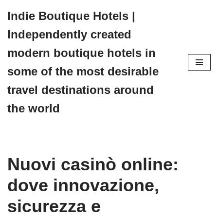
Indie Boutique Hotels |
Skip
Independently created
to
content
modern boutique hotels in
some of the most desirable
travel destinations around
the world
Nuovi casinò online:
dove innovazione,
sicurezza e