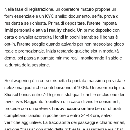
Nella fase di registrazione, un operatore maturo propone un
form essenziale e un KYC snello: documento, selfie, prova di
residenza se richiesta. Prima di depositare, l’utente imposta
limiti personali e attiva i
reality check
. Un primo deposito con
carta o e-wallet accredita i fondi in pochi istanti; se il bonus è
opt-in, l’utente sceglie quando attivarlo per non mescolare gioco
reale e promozionale. Inizia testando qualche slot in modalità
demo, poi passa a puntate minime reali, monitorando il saldo e
la durata della sessione.
Se il wagering è in corso, rispetta la puntata massima prevista e
seleziona giochi che contribuiscono al 100%. Un esempio tipico:
35x sul bonus entro 7-15 giorni, slot qualificanti e esclusione dei
tavoli live. Raggiunto l’obiettivo o in caso di vincite consistenti,
procede con un
prelievo
. I
nuovi casino online
ben strutturati
completano l’analisi in poche ore o entro 24-48 ore, salvo
verifiche aggiuntive. La tracciabilità dei passaggi è chiara: email,
sezione “cassa” con stato della richiesta, e assistenza via chat