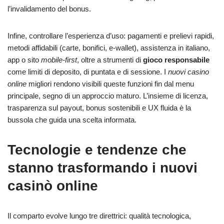
l’invalidamento del bonus.
Infine, controllare l’esperienza d’uso: pagamenti e prelievi rapidi,
metodi affidabili (carte, bonifici, e-wallet), assistenza in italiano,
app o sito
mobile-first
, oltre a strumenti di
gioco responsabile
come limiti di deposito, di puntata e di sessione. I
nuovi casino
online
migliori rendono visibili queste funzioni fin dal menu
principale, segno di un approccio maturo. L’insieme di licenza,
trasparenza sul payout, bonus sostenibili e UX fluida è la
bussola che guida una scelta informata.
Tecnologie e tendenze che
stanno trasformando i nuovi
casinò online
Il comparto evolve lungo tre direttrici: qualità tecnologica,