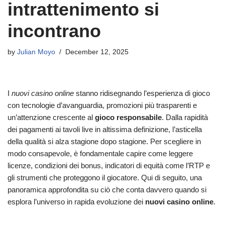
intrattenimento si
incontrano
by
Julian Moyo
December 12, 2025
I
nuovi casino online
stanno ridisegnando l’esperienza di gioco
con tecnologie d’avanguardia, promozioni più trasparenti e
un’attenzione crescente al
gioco responsabile
. Dalla rapidità
dei pagamenti ai tavoli live in altissima definizione, l’asticella
della qualità si alza stagione dopo stagione. Per scegliere in
modo consapevole, è fondamentale capire come leggere
licenze, condizioni dei bonus, indicatori di equità come l’RTP e
gli strumenti che proteggono il giocatore. Qui di seguito, una
panoramica approfondita su ciò che conta davvero quando si
esplora l’universo in rapida evoluzione dei
nuovi casino online
.