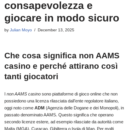
consapevolezza e
giocare in modo sicuro
by
Julian Moyo
December 13, 2025
Che cosa significa non AAMS
casino e perché attirano così
tanti giocatori
I
non AAMS casino
sono piattaforme di gioco online che non
possiedono una licenza rilasciata dall’ente regolatore italiano,
oggi noto come
ADM
(Agenzia delle Dogane e dei Monopoli), in
passato denominato AAMS. Questo significa che operano
secondo licenze estere, ad esempio rilasciate da autorità come
Malta (MGA), Curacao, Gibilterra o Isola di Man. Per molti