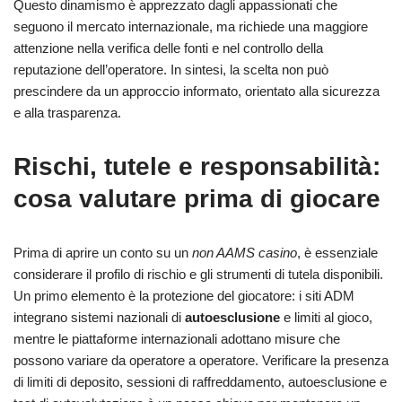
Questo dinamismo è apprezzato dagli appassionati che
seguono il mercato internazionale, ma richiede una maggiore
attenzione nella verifica delle fonti e nel controllo della
reputazione dell’operatore. In sintesi, la scelta non può
prescindere da un approccio informato, orientato alla sicurezza
e alla trasparenza.
Rischi, tutele e responsabilità:
cosa valutare prima di giocare
Prima di aprire un conto su un
non AAMS casino
, è essenziale
considerare il profilo di rischio e gli strumenti di tutela disponibili.
Un primo elemento è la protezione del giocatore: i siti ADM
integrano sistemi nazionali di
autoesclusione
e limiti al gioco,
mentre le piattaforme internazionali adottano misure che
possono variare da operatore a operatore. Verificare la presenza
di limiti di deposito, sessioni di raffreddamento, autoesclusione e