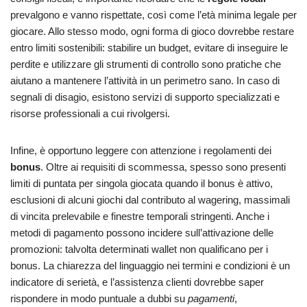
prevalgono e vanno rispettate, così come l’età minima legale per
giocare. Allo stesso modo, ogni forma di gioco dovrebbe restare
entro limiti sostenibili: stabilire un budget, evitare di inseguire le
perdite e utilizzare gli strumenti di controllo sono pratiche che
aiutano a mantenere l’attività in un perimetro sano. In caso di
segnali di disagio, esistono servizi di supporto specializzati e
risorse professionali a cui rivolgersi.
Infine, è opportuno leggere con attenzione i regolamenti dei
bonus
. Oltre ai requisiti di scommessa, spesso sono presenti
limiti di puntata per singola giocata quando il bonus è attivo,
esclusioni di alcuni giochi dal contributo al wagering, massimali
di vincita prelevabile e finestre temporali stringenti. Anche i
metodi di pagamento possono incidere sull’attivazione delle
promozioni: talvolta determinati wallet non qualificano per i
bonus. La chiarezza del linguaggio nei termini e condizioni è un
indicatore di serietà, e l’assistenza clienti dovrebbe saper
rispondere in modo puntuale a dubbi su
pagamenti
,