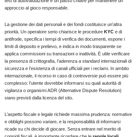
test di autovalutazione è un passo chiave per mantenere un
approccio al gioco
responsabile
.
La gestione dei dati personali e dei fondi costituisce un’altra
priorità. Un operatore serio chiarisce le procedure
KYC
e di
antifrode, specifica i tempi di verifica dei documenti, espone i
limiti di deposito e prelievo, e indica in modo trasparente se
applica commissioni su transazioni o inattività. È utile verificare
la presenza di crittografia, l’aderenza a standard internazionali di
sicurezza e l’esistenza di canali ufficiali per i reclami. In ambito
internazionale, il ricorso in caso di controversie può essere più
complesso: l’utente dovrebbe informarsi su quali autorità di
vigilanza o organismi ADR (Alternative Dispute Resolution)
siano previsti dalla licenza del sito.
L’aspetto fiscale e legale richiede massima prudenza: normative
e obblighi possono variare, e la responsabilità di informarsi
ricade su chi decide di giocare. Senza entrare nel merito di
consigli fiscali, è importante ricordare che le
regole locali