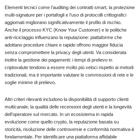
Elementi tecnici come l’auditing dei contratti smart, la protezione
multi-signature per i portafogli e l’uso di protocolli crittografici
aggiornati migliorano significativamente il profilo di rischio.
Anche il processo KYC (Know Your Customer) e le politiche
anti-riciclaggio influenzano la reputazione: piattaforme che
adottano procedure chiare e rapide offrono maggior fiducia
senza compromettere la privacy degli utenti. Va considerata
inoltre la gestione dei pagamenti: i tempi di prelievo in
criptovalute tendono a essere molto più veloci rispetto ai metodi
tradizionali, ma è importante valutare le commissioni di rete e le
soglie minime di prelievo.
Altri criteri rilevanti includono la disponibilità di supporto clienti
multicanale, la qualità delle recensioni degli utenti e la longevità
dell’operatore sul mercato. In un ecosistema in rapida
evoluzione come quello crypto, la reputazione basata su
storicità, risoluzione delle controversie e conformità normativa è
fondamentale. Per identificare una piattaforma affidabile