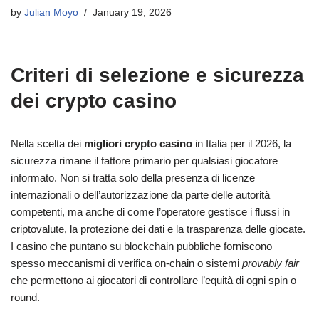
by
Julian Moyo
January 19, 2026
Criteri di selezione e sicurezza
dei crypto casino
Nella scelta dei
migliori crypto casino
in Italia per il 2026, la
sicurezza rimane il fattore primario per qualsiasi giocatore
informato. Non si tratta solo della presenza di licenze
internazionali o dell’autorizzazione da parte delle autorità
competenti, ma anche di come l’operatore gestisce i flussi in
criptovalute, la protezione dei dati e la trasparenza delle giocate.
I casino che puntano su blockchain pubbliche forniscono
spesso meccanismi di verifica on-chain o sistemi
provably fair
che permettono ai giocatori di controllare l’equità di ogni spin o
round.