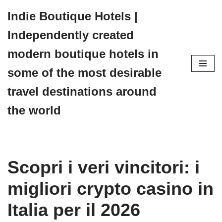
Indie Boutique Hotels |
Skip
Independently created
to
content
modern boutique hotels in
some of the most desirable
travel destinations around
the world
Scopri i veri vincitori: i
migliori crypto casino in
Italia per il 2026