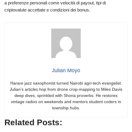
a preferenze personali come velocità di payout, tipi di
criptovalute accettate e condizioni dei bonus.
Julian Moyo
Harare jazz saxophonist turned Nairobi agri-tech evangelist.
Julian’s articles hop from drone crop-mapping to Miles Davis
deep dives, sprinkled with Shona proverbs. He restores
vintage radios on weekends and mentors student coders in
township hubs.
Related Posts: