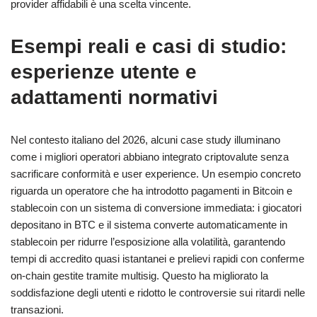
provider affidabili è una scelta vincente.
Esempi reali e casi di studio:
esperienze utente e
adattamenti normativi
Nel contesto italiano del 2026, alcuni case study illuminano
come i migliori operatori abbiano integrato criptovalute senza
sacrificare conformità e user experience. Un esempio concreto
riguarda un operatore che ha introdotto pagamenti in Bitcoin e
stablecoin con un sistema di conversione immediata: i giocatori
depositano in BTC e il sistema converte automaticamente in
stablecoin per ridurre l’esposizione alla volatilità, garantendo
tempi di accredito quasi istantanei e prelievi rapidi con conferme
on-chain gestite tramite multisig. Questo ha migliorato la
soddisfazione degli utenti e ridotto le controversie sui ritardi nelle
transazioni.