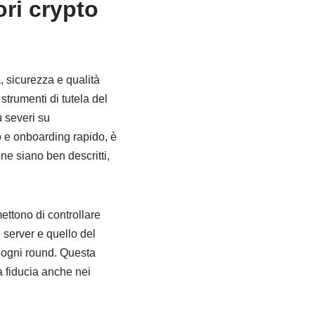
ori crypto
 sicurezza e qualità
strumenti di tutela del
ù severi su
o e onboarding rapido, è
one siano ben descritti,
mettono di controllare
l server e quello del
 ogni round. Questa
a fiducia anche nei