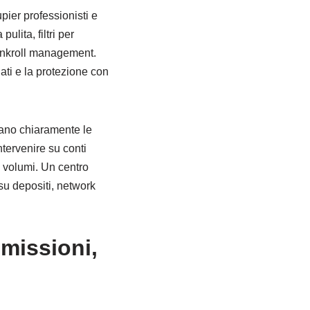
pier professionisti e
lita, filtri per
 bankroll management.
ati e la protezione con
no chiaramente le
intervenire su conti
i volumi. Un centro
 su depositi, network
mmissioni,