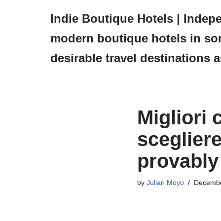
Indie Boutique Hotels | Indep
Skip
modern boutique hotels in so
to
content
desirable travel destinations 
Migliori 
scegliere
provably 
by
Julian Moyo
Decembe