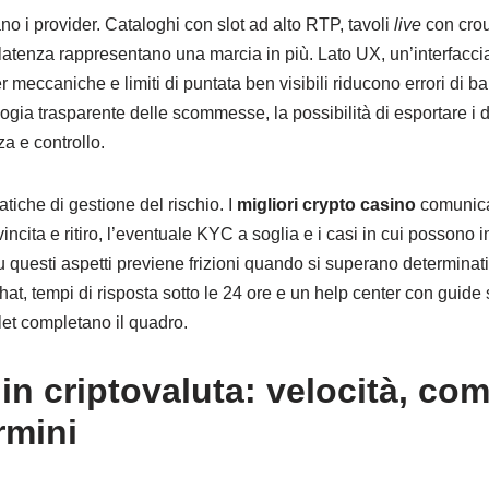
ano i provider. Cataloghi con slot ad alto RTP, tavoli
live
con crou
latenza rappresentano una marcia in più. Lato UX, un’interfaccia pu
er meccaniche e limiti di puntata ben visibili riducono errori di
gia trasparente delle scommesse, la possibilità di esportare i d
 e controllo.
ratiche di gestione del rischio. I
migliori crypto casino
comunica
 vincita e ritiro, l’eventuale KYC a soglia e i casi in cui possono 
u questi aspetti previene frizioni quando si superano determinat
hat, tempi di risposta sotto le 24 ore e un help center con guide
let completano il quadro.
n criptovaluta: velocità, co
rmini