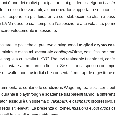
ioni è uno dei motivi principali per cui gli utenti scelgono i
casin
lento e con fee variabili; alcuni operatori supportano soluzioni 
 casi l’esperienza più fluida arriva con stablecoin su chain a 
r EVM riducono sia i tempi sia l’esposizione alla volatilità, per
caricare velocemente in sessione.
ositare: le politiche di prelievo distinguono i
migliori crypto ca
ti minimi e massimi, eventuale
cooling-off
time, costi fissi per t
e soglie a cui scatta il KYC. Prelievi realmente istantanei, con
ma di inviare aumentano la fiducia. Se si ricarica spesso con impo
 un wallet non-custodial che consenta firme rapide e gestione m
l’ammontare, contano le condizioni. Wagering realistici, contribut
ata durante il playthrough e scadenze trasparenti fanno la differe
tori assidui è un sistema di
rakeback
e
cashback
progressivo, 
requisiti elevati. La presenza di tornei,
missions
e
loot drops
ca