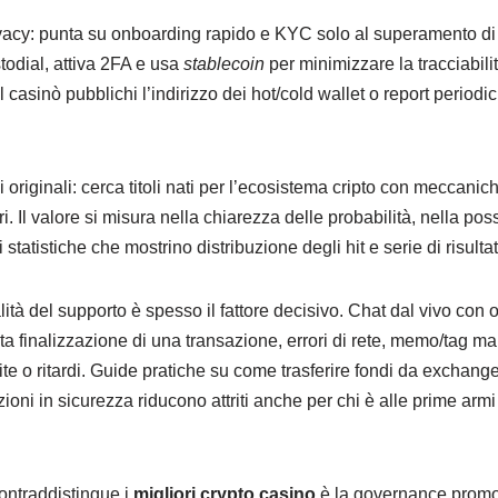
ivacy: punta su onboarding rapido e KYC solo al superamento di 
odial, attiva 2FA e usa
stablecoin
per minimizzare la tracciabil
il casinò pubblichi l’indirizzo dei hot/cold wallet o report periodi
originali: cerca titoli nati per l’ecosistema cripto con meccanic
. Il valore si misura nella chiarezza delle probabilità, nella possi
statistiche che mostrino distribuzione degli hit e serie di risultat
alità del supporto è spesso il fattore decisivo. Chat dal vivo con 
a finalizzazione di una transazione, errori di rete, memo/tag m
e o ritardi. Guide pratiche su come trasferire fondi da exchange,
zioni in sicurezza riducono attriti anche per chi è alle prime arm
ontraddistingue i
migliori crypto casino
è la governance promo