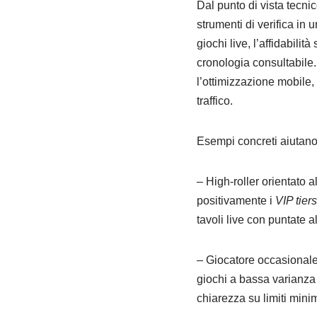
Dal punto di vista tecni
strumenti di verifica in 
giochi live, l’affidabili
cronologia consultabile. 
l’ottimizzazione mobile,
traffico.
Esempi concreti aiutano 
– High-roller orientato al
positivamente i
VIP tiers
tavoli live con puntate al
– Giocatore occasionale
giochi a bassa varianza 
chiarezza su limiti minim