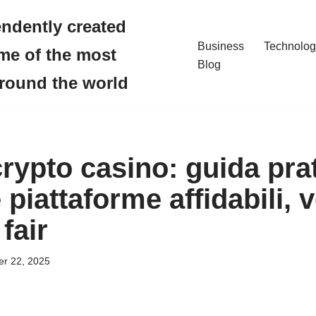
endently created
Business
Technolog
me of the most
Blog
around the world
crypto casino: guida pra
 piattaforme affidabili, v
fair
r 22, 2025