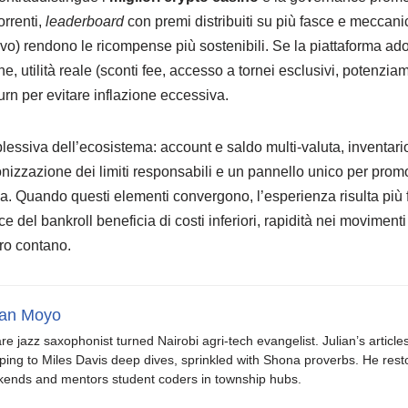
orrenti,
leaderboard
con premi distribuiti su più fasce e meccan
vo) rendono le ricompense più sostenibili. Se la piattaforma ado
ne, utilità reale (sconti fee, accesso a tornei esclusivi, potenzi
urn per evitare inflazione eccessiva.
lessiva dell’ecosistema: account e saldo multi-valuta, inventario
nizzazione dei limiti responsabili e un pannello unico per prom
a. Quando questi elementi convergono, l’esperienza risulta più flu
e del bankroll beneficia di costi inferiori, rapidità nei moviment
ro contano.
ian Moyo
re jazz saxophonist turned Nairobi agri-tech evangelist. Julian’s articl
ing to Miles Davis deep dives, sprinkled with Shona proverbs. He rest
ends and mentors student coders in township hubs.