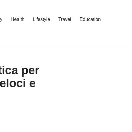
y
Health
Lifestyle
Travel
Education
tica per
eloci e