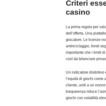
Criteri ess
casino
La prima regola per valu
dell’offerta. Una piatta
giocatore. Le licenze no
antiriciclaggio, fondi s
importante che i limiti d
così da bilanciare priva
Un indicatore distintivo 
l’equità di giochi come
d
cliente, uniti a un
nonce
trasparenza riduce l’asi
giochi con volatilità elev