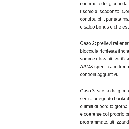
contributo dei giochi da
rischio di scadenza. Co
contribuibili, puntata m
e saldo bonus e che espo
Caso 2: prelievi rallenta
blocca la richiesta finch
somme rilevanti; verifica
AAMS
specificano tempi
controlli aggiuntivi.
Caso 3: scelta dei gioch
senza adeguato bankroll,
e limiti di perdita giorna
e coerente col proprio pro
programmate, utilizzando