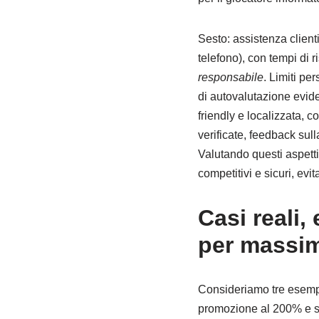
Sesto: assistenza client
telefono), con tempi di 
responsabile
. Limiti p
di autovalutazione eviden
friendly e localizzata, c
verificate, feedback sull
Valutando questi aspett
competitivi e sicuri, ev
Casi reali,
per massim
Consideriamo tre esempi
promozione al 200% e sc