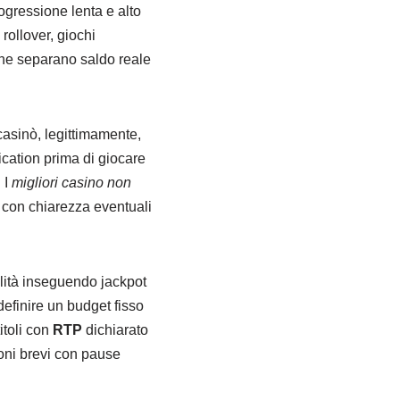
ogressione lenta e alto
rollover, giochi
che separano saldo reale
 casinò, legittimamente,
fication prima di giocare
 I
migliori casino non
 con chiarezza eventuali
ilità inseguendo jackpot
definire un budget fisso
titoli con
RTP
dichiarato
sioni brevi con pause