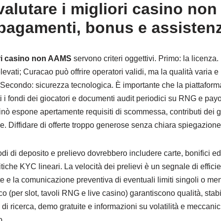
 valutare i migliori casino no
 pagamenti, bonus e assisten
ri casino non AAMS
servono criteri oggettivi. Primo: la licen
vati; Curacao può offrire operatori validi, ma la qualità varia e 
 Secondo: sicurezza tecnologica. È importante che la piattaforma u
 i fondi dei giocatori e documenti audit periodici su RNG e payo
ò espone apertamente requisiti di scommessa, contributi dei gioch
. Diffidare di offerte troppo generose senza chiara spiegazione d
i di deposito e prelievo dovrebbero includere carte, bonifici ed e
itiche KYC lineari. La velocità dei prelievi è un segnale di effic
e e la comunicazione preventiva di eventuali limiti singoli o men
cco (per slot, tavoli RNG e live casino) garantiscono qualità, stab
ri di ricerca, demo gratuite e informazioni su volatilità e meccan
o.