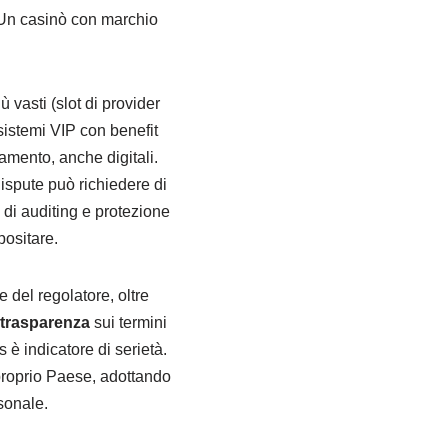
 Un casinò con marchio
 vasti (slot di provider
 sistemi VIP con benefit
amento, anche digitali.
 dispute può richiedere di
 di auditing e protezione
positare.
e del regolatore, oltre
trasparenza
sui termini
s è indicatore di serietà.
proprio Paese, adottando
sonale.