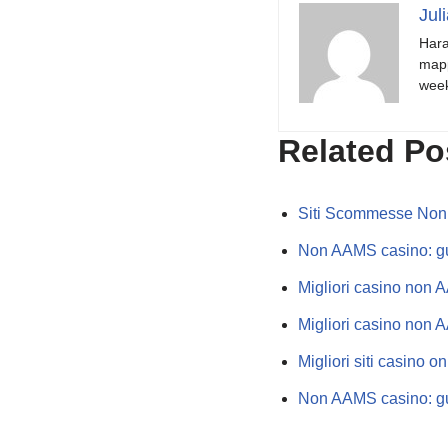
Jul
Hara
mapp
week
Related Po
Siti Scommesse Non
Non AAMS casino: gui
Migliori casino non
Migliori casino non
Migliori siti casino 
Non AAMS casino: gu