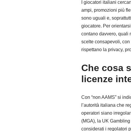
I giocatori italiani cer
ampi, promozioni più fless
sono uguali e, soprattut
giocatore. Per orientars
contano davvero, quali m
scelte consapevoli, con
rispettano la privacy, p
Che cosa s
licenze int
Con “non AAMS” si indic
l’autorità italiana che r
operatori siano irregola
(MGA), la UK Gambling
considerati i regolatori p