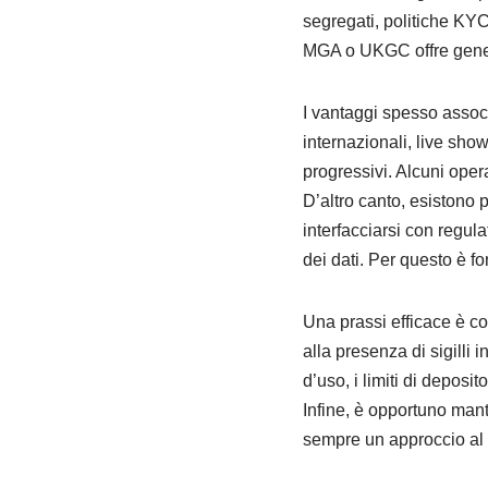
segregati, politiche KY
MGA o UKGC offre genera
I vantaggi spesso associ
internazionali, live show
progressivi. Alcuni oper
D’altro canto, esistono p
interfacciarsi con regula
dei dati. Per questo è f
Una prassi efficace è cont
alla presenza di sigilli
d’uso, i limiti di deposit
Infine, è opportuno man
sempre un approccio al