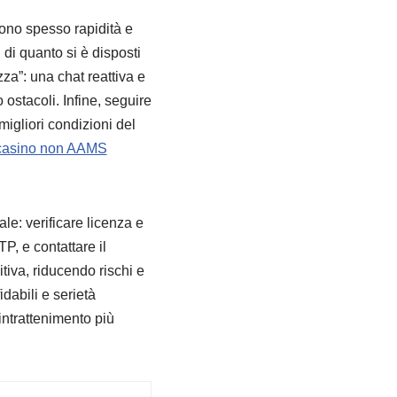
rono spesso rapidità e
ù di quanto si è disposti
zza”: una chat reattiva e
 ostacoli. Infine, seguire
migliori condizioni del
 casino non AAMS
e: verificare licenza e
TP, e contattare il
tiva, riducendo rischi e
dabili e serietà
intrattenimento più