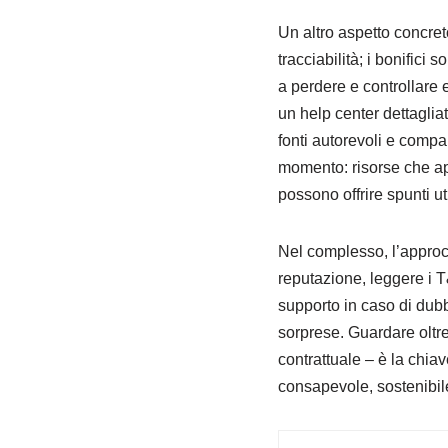
Un altro aspetto concret
tracciabilità; i bonifici 
a perdere e controllare e
un help center dettagliat
fonti autorevoli e compa
momento: risorse che ap
possono offrire spunti ut
Nel complesso, l’approcc
reputazione, leggere i T&
supporto in caso di dubb
sorprese. Guardare oltre
contrattuale – è la chia
consapevole, sostenibile