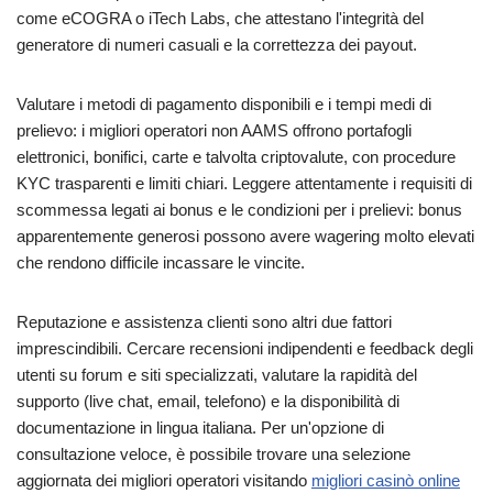
come eCOGRA o iTech Labs, che attestano l'integrità del
generatore di numeri casuali e la correttezza dei payout.
Valutare i metodi di pagamento disponibili e i tempi medi di
prelievo: i migliori operatori non AAMS offrono portafogli
elettronici, bonifici, carte e talvolta criptovalute, con procedure
KYC trasparenti e limiti chiari. Leggere attentamente i requisiti di
scommessa legati ai bonus e le condizioni per i prelievi: bonus
apparentemente generosi possono avere wagering molto elevati
che rendono difficile incassare le vincite.
Reputazione e assistenza clienti sono altri due fattori
imprescindibili. Cercare recensioni indipendenti e feedback degli
utenti su forum e siti specializzati, valutare la rapidità del
supporto (live chat, email, telefono) e la disponibilità di
documentazione in lingua italiana. Per un'opzione di
consultazione veloce, è possibile trovare una selezione
aggiornata dei migliori operatori visitando
migliori casinò online