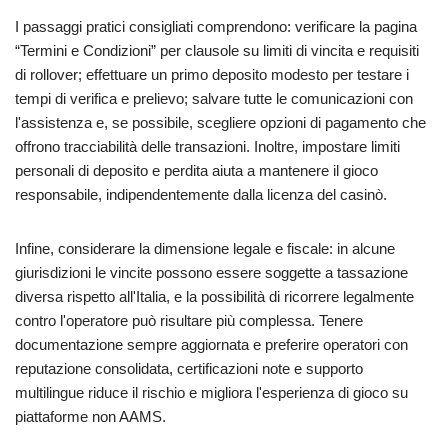
I passaggi pratici consigliati comprendono: verificare la pagina
“Termini e Condizioni” per clausole su limiti di vincita e requisiti
di rollover; effettuare un primo deposito modesto per testare i
tempi di verifica e prelievo; salvare tutte le comunicazioni con
l'assistenza e, se possibile, scegliere opzioni di pagamento che
offrono tracciabilità delle transazioni. Inoltre, impostare limiti
personali di deposito e perdita aiuta a mantenere il gioco
responsabile, indipendentemente dalla licenza del casinò.
Infine, considerare la dimensione legale e fiscale: in alcune
giurisdizioni le vincite possono essere soggette a tassazione
diversa rispetto all'Italia, e la possibilità di ricorrere legalmente
contro l'operatore può risultare più complessa. Tenere
documentazione sempre aggiornata e preferire operatori con
reputazione consolidata, certificazioni note e supporto
multilingue riduce il rischio e migliora l'esperienza di gioco su
piattaforme non AAMS.