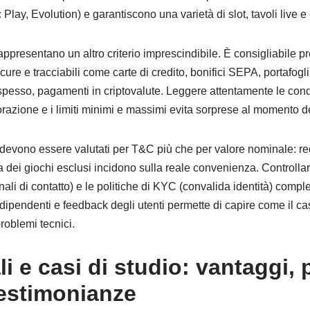
lay, Evolution) e garantiscono una varietà di slot, tavoli live e 
ppresentano un altro criterio imprescindibile. È consigliabile pr
re e tracciabili come carte di credito, bonifici SEPA, portafogli e
spesso, pagamenti in criptovalute. Leggere attentamente le cond
orazione e i limiti minimi e massimi evita sorprese al momento de
 devono essere valutati per T&C più che per valore nominale: re
sta dei giochi esclusi incidono sulla reale convenienza. Controllar
anali di contatto) e le politiche di KYC (convalida identità) complet
dipendenti e feedback degli utenti permette di capire come il ca
roblemi tecnici.
i e casi di studio: vantaggi,
estimonianze