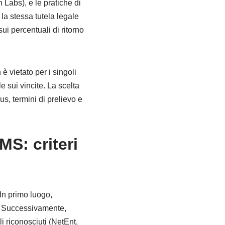
 Labs), e le pratiche di
la stessa tutela legale
sui percentuali di ritorno
 vietato per i singoli
e sui vincite. La scelta
s, termini di prelievo e
S: criteri
 In primo luogo,
hi. Successivamente,
li riconosciuti (NetEnt,