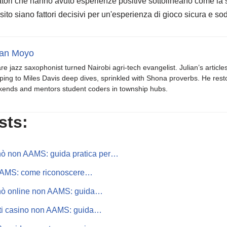
catori che hanno avuto esperienze positive sottolineano come la s
 sito siano fattori decisivi per un'esperienza di gioco sicura e so
ian Moyo
re jazz saxophonist turned Nairobi agri-tech evangelist. Julian’s articl
ing to Miles Davis deep dives, sprinkled with Shona proverbs. He rest
ends and mentors student coders in township hubs.
sts:
sinò non AAMS: guida pratica per…
 AAMS: come riconoscere…
sinò online non AAMS: guida…
siti casino non AAMS: guida…