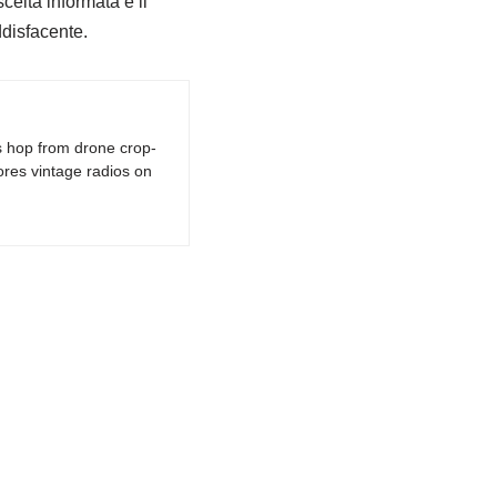
celta informata e il
ddisfacente.
es hop from drone crop-
ores vintage radios on