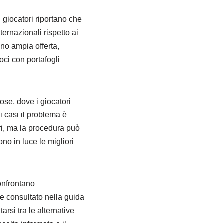
 giocatori riportano che
ernazionali rispetto ai
no ampia offerta,
oci con portafogli
ose, dove i giocatori
ni casi il problema è
ari, ma la procedura può
ono in luce le migliori
confrontano
re consultato nella guida
arsi tra le alternative