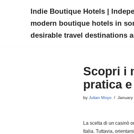
Indie Boutique Hotels | Indep
Skip
modern boutique hotels in so
to
content
desirable travel destinations 
Scopri i
pratica e
by
Julian Moyo
January 
La scelta di un casinò on
Italia. Tuttavia, orientar