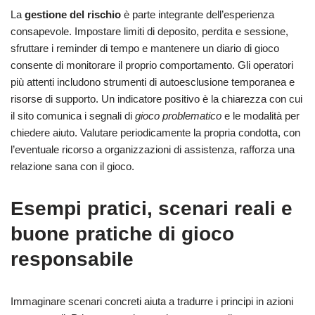
La
gestione del rischio
è parte integrante dell’esperienza
consapevole. Impostare limiti di deposito, perdita e sessione,
sfruttare i reminder di tempo e mantenere un diario di gioco
consente di monitorare il proprio comportamento. Gli operatori
più attenti includono strumenti di autoesclusione temporanea e
risorse di supporto. Un indicatore positivo è la chiarezza con cui
il sito comunica i segnali di
gioco problematico
e le modalità per
chiedere aiuto. Valutare periodicamente la propria condotta, con
l’eventuale ricorso a organizzazioni di assistenza, rafforza una
relazione sana con il gioco.
Esempi pratici, scenari reali e
buone pratiche di gioco
responsabile
Immaginare scenari concreti aiuta a tradurre i principi in azioni