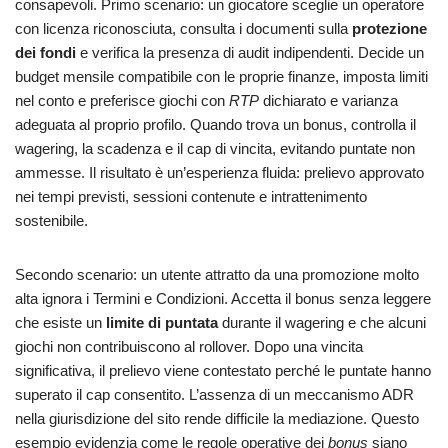
consapevoli. Primo scenario: un giocatore sceglie un operatore
con licenza riconosciuta, consulta i documenti sulla
protezione
dei fondi
e verifica la presenza di audit indipendenti. Decide un
budget mensile compatibile con le proprie finanze, imposta limiti
nel conto e preferisce giochi con
RTP
dichiarato e varianza
adeguata al proprio profilo. Quando trova un bonus, controlla il
wagering, la scadenza e il cap di vincita, evitando puntate non
ammesse. Il risultato è un’esperienza fluida: prelievo approvato
nei tempi previsti, sessioni contenute e intrattenimento
sostenibile.
Secondo scenario: un utente attratto da una promozione molto
alta ignora i Termini e Condizioni. Accetta il bonus senza leggere
che esiste un
limite di puntata
durante il wagering e che alcuni
giochi non contribuiscono al rollover. Dopo una vincita
significativa, il prelievo viene contestato perché le puntate hanno
superato il cap consentito. L’assenza di un meccanismo ADR
nella giurisdizione del sito rende difficile la mediazione. Questo
esempio evidenzia come le regole operative dei
bonus
siano