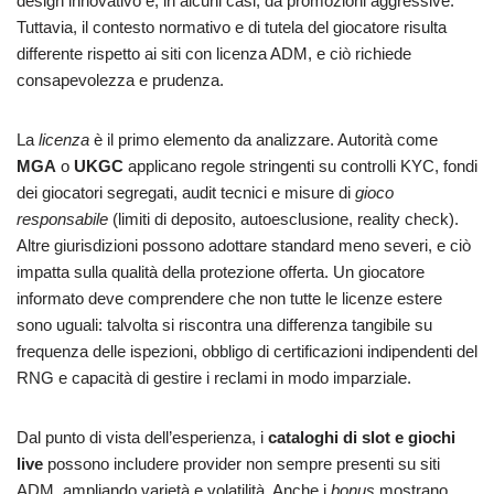
design innovativo e, in alcuni casi, da promozioni aggressive.
Tuttavia, il contesto normativo e di tutela del giocatore risulta
differente rispetto ai siti con licenza ADM, e ciò richiede
consapevolezza e prudenza.
La
licenza
è il primo elemento da analizzare. Autorità come
MGA
o
UKGC
applicano regole stringenti su controlli KYC, fondi
dei giocatori segregati, audit tecnici e misure di
gioco
responsabile
(limiti di deposito, autoesclusione, reality check).
Altre giurisdizioni possono adottare standard meno severi, e ciò
impatta sulla qualità della protezione offerta. Un giocatore
informato deve comprendere che non tutte le licenze estere
sono uguali: talvolta si riscontra una differenza tangibile su
frequenza delle ispezioni, obbligo di certificazioni indipendenti del
RNG e capacità di gestire i reclami in modo imparziale.
Dal punto di vista dell’esperienza, i
cataloghi di slot e giochi
live
possono includere provider non sempre presenti su siti
ADM, ampliando varietà e volatilità. Anche i
bonus
mostrano