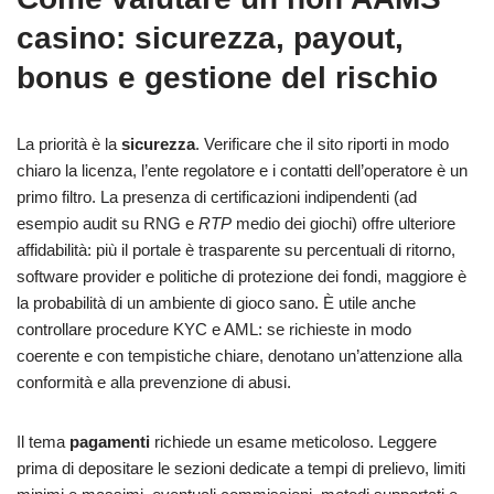
casino: sicurezza, payout,
bonus e gestione del rischio
La priorità è la
sicurezza
. Verificare che il sito riporti in modo
chiaro la licenza, l’ente regolatore e i contatti dell’operatore è un
primo filtro. La presenza di certificazioni indipendenti (ad
esempio audit su RNG e
RTP
medio dei giochi) offre ulteriore
affidabilità: più il portale è trasparente su percentuali di ritorno,
software provider e politiche di protezione dei fondi, maggiore è
la probabilità di un ambiente di gioco sano. È utile anche
controllare procedure KYC e AML: se richieste in modo
coerente e con tempistiche chiare, denotano un’attenzione alla
conformità e alla prevenzione di abusi.
Il tema
pagamenti
richiede un esame meticoloso. Leggere
prima di depositare le sezioni dedicate a tempi di prelievo, limiti