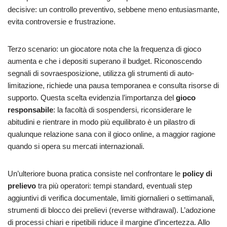
decisive: un controllo preventivo, sebbene meno entusiasmante,
evita controversie e frustrazione.
Terzo scenario: un giocatore nota che la frequenza di gioco
aumenta e che i depositi superano il budget. Riconoscendo
segnali di sovraesposizione, utilizza gli strumenti di auto-
limitazione, richiede una pausa temporanea e consulta risorse di
supporto. Questa scelta evidenzia l’importanza del
gioco
responsabile
: la facoltà di sospendersi, riconsiderare le
abitudini e rientrare in modo più equilibrato è un pilastro di
qualunque relazione sana con il gioco online, a maggior ragione
quando si opera su mercati internazionali.
Un’ulteriore buona pratica consiste nel confrontare le
policy di
prelievo
tra più operatori: tempi standard, eventuali step
aggiuntivi di verifica documentale, limiti giornalieri o settimanali,
strumenti di blocco dei prelievi (reverse withdrawal). L’adozione
di processi chiari e ripetibili riduce il margine d’incertezza. Allo