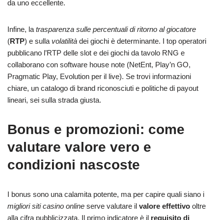
da uno eccellente.
Infine, la
trasparenza sulle percentuali di ritorno al giocatore
(
RTP
) e sulla
volatilità
dei giochi è determinante. I top operatori
pubblicano l’RTP delle slot e dei giochi da tavolo RNG e
collaborano con software house note (NetEnt, Play’n GO,
Pragmatic Play, Evolution per il live). Se trovi informazioni
chiare, un catalogo di brand riconosciuti e politiche di payout
lineari, sei sulla strada giusta.
Bonus e promozioni: come
valutare valore vero e
condizioni nascoste
I bonus sono una calamita potente, ma per capire quali siano i
migliori siti casino online
serve valutare il
valore effettivo
oltre
alla cifra pubblicizzata. Il primo indicatore è il
requisito di