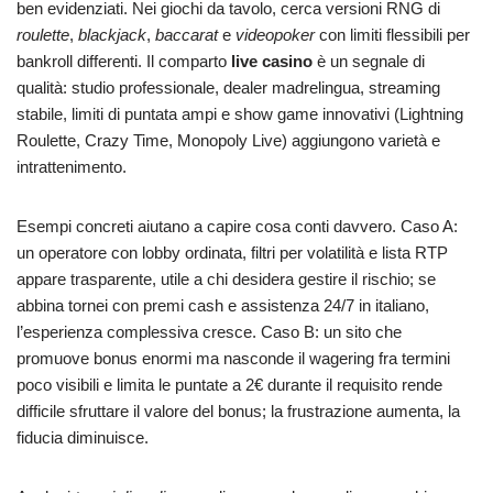
ben evidenziati. Nei giochi da tavolo, cerca versioni RNG di
roulette
,
blackjack
,
baccarat
e
videopoker
con limiti flessibili per
bankroll differenti. Il comparto
live casino
è un segnale di
qualità: studio professionale, dealer madrelingua, streaming
stabile, limiti di puntata ampi e show game innovativi (Lightning
Roulette, Crazy Time, Monopoly Live) aggiungono varietà e
intrattenimento.
Esempi concreti aiutano a capire cosa conti davvero. Caso A:
un operatore con lobby ordinata, filtri per volatilità e lista RTP
appare trasparente, utile a chi desidera gestire il rischio; se
abbina tornei con premi cash e assistenza 24/7 in italiano,
l’esperienza complessiva cresce. Caso B: un sito che
promuove bonus enormi ma nasconde il wagering fra termini
poco visibili e limita le puntate a 2€ durante il requisito rende
difficile sfruttare il valore del bonus; la frustrazione aumenta, la
fiducia diminuisce.