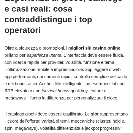
e casi reali: cosa
contraddistingue i top
operatori
Oltre a sicurezza e promozioni, i
migliori siti casino online
brillano per
esperienza utente
. L’interfaccia deve essere fluida,
con ricerca rapida per provider, volatilità, funzione e tema.
L’ottimizzazione mobile è imprescindibile: app leggere o web
app performanti, caricamenti rapidi, controllo semplice del saldo
e dei bonus attivi. Anche i filtri intelligenti—ad esempio slot con
RTP
elevato o con
funzioni bonus
quali buy-feature e
megaways—fanno la differenza per personalizzare il gioco.
Il catalogo giochi deve essere equilibrato. Le
slot
rappresentano
il cuore dell’offerta: varietà di temi, meccaniche (cluster, hold &
spin, megaways), volatilità differenziata e jackpot progressivi