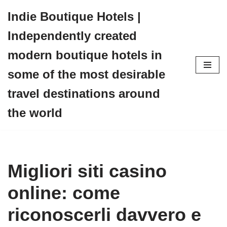
Indie Boutique Hotels |
Skip
Independently created
to
content
modern boutique hotels in
some of the most desirable
travel destinations around
the world
Migliori siti casino
online: come
riconoscerli davvero e