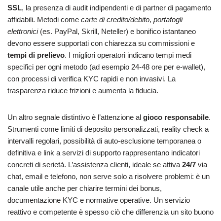
SSL
, la presenza di audit indipendenti e di partner di pagamento
affidabili. Metodi come
carte di credito/debito
,
portafogli
elettronici
(es. PayPal, Skrill, Neteller) e bonifico istantaneo
devono essere supportati con chiarezza su commissioni e
tempi di prelievo
. I migliori operatori indicano tempi medi
specifici per ogni metodo (ad esempio 24-48 ore per e-wallet),
con processi di verifica KYC rapidi e non invasivi. La
trasparenza riduce frizioni e aumenta la fiducia.
Un altro segnale distintivo è l’attenzione al
gioco responsabile
.
Strumenti come limiti di deposito personalizzati, reality check a
intervalli regolari, possibilità di auto-esclusione temporanea o
definitiva e link a servizi di supporto rappresentano indicatori
concreti di serietà. L’assistenza clienti, ideale se attiva
24/7
via
chat, email e telefono, non serve solo a risolvere problemi: è un
canale utile anche per chiarire termini dei bonus,
documentazione KYC e normative operative. Un servizio
reattivo e competente è spesso ciò che differenzia un sito buono