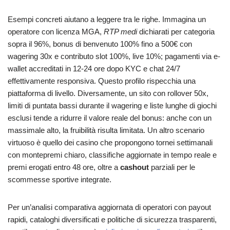
Esempi concreti aiutano a leggere tra le righe. Immagina un
operatore con licenza MGA,
RTP medi
dichiarati per categoria
sopra il 96%, bonus di benvenuto 100% fino a 500€ con
wagering 30x e contributo slot 100%, live 10%; pagamenti via e-
wallet accreditati in 12-24 ore dopo KYC e chat 24/7
effettivamente responsiva. Questo profilo rispecchia una
piattaforma di livello. Diversamente, un sito con rollover 50x,
limiti di puntata bassi durante il wagering e liste lunghe di giochi
esclusi tende a ridurre il valore reale del bonus: anche con un
massimale alto, la fruibilità risulta limitata. Un altro scenario
virtuoso è quello dei casino che propongono tornei settimanali
con montepremi chiaro, classifiche aggiornate in tempo reale e
premi erogati entro 48 ore, oltre a
cashout
parziali per le
scommesse sportive integrate.
Per un’analisi comparativa aggiornata di operatori con payout
rapidi, cataloghi diversificati e politiche di sicurezza trasparenti,