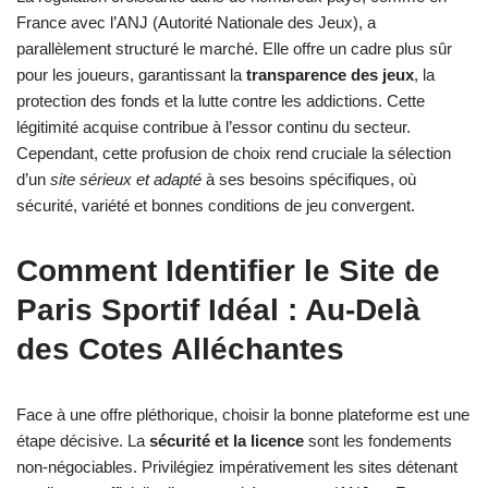
France avec l’ANJ (Autorité Nationale des Jeux), a
parallèlement structuré le marché. Elle offre un cadre plus sûr
pour les joueurs, garantissant la
transparence des jeux
, la
protection des fonds et la lutte contre les addictions. Cette
légitimité acquise contribue à l’essor continu du secteur.
Cependant, cette profusion de choix rend cruciale la sélection
d’un
site sérieux et adapté
à ses besoins spécifiques, où
sécurité, variété et bonnes conditions de jeu convergent.
Comment Identifier le Site de
Paris Sportif Idéal : Au-Delà
des Cotes Alléchantes
Face à une offre pléthorique, choisir la bonne plateforme est une
étape décisive. La
sécurité et la licence
sont les fondements
non-négociables. Privilégiez impérativement les sites détenant