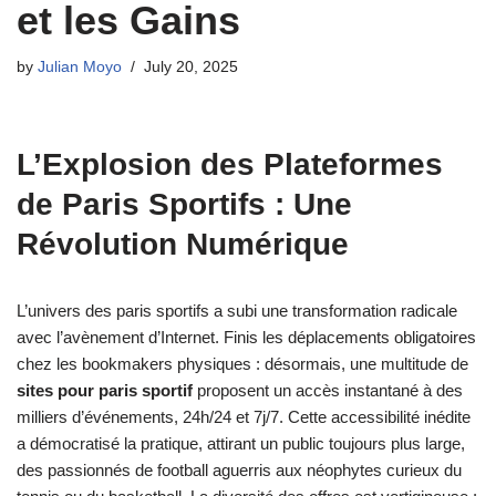
et les Gains
by
Julian Moyo
July 20, 2025
L’Explosion des Plateformes
de Paris Sportifs : Une
Révolution Numérique
L’univers des paris sportifs a subi une transformation radicale
avec l’avènement d’Internet. Finis les déplacements obligatoires
chez les bookmakers physiques : désormais, une multitude de
sites pour paris sportif
proposent un accès instantané à des
milliers d’événements, 24h/24 et 7j/7. Cette accessibilité inédite
a démocratisé la pratique, attirant un public toujours plus large,
des passionnés de football aguerris aux néophytes curieux du