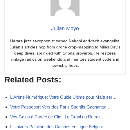
Julian Moyo
Harare jazz saxophonist turned Nairobi agri-tech evangelist.
Julian’s articles hop from drone crop-mapping to Miles Davis
deep dives, sprinkled with Shona proverbs. He restores
vintage radios on weekends and mentors student coders in
township hubs.
Related Posts:
L'Arène Numérique: Votre Guide Ultime pour Maîtriser…
Votre Passeport Vers des Paris Sportifs Gagnants:…
Vos Gains à Portée de Clic : Le Graal du Retrait…
L'Univers Palpitant des Casinos en Ligne Belges:…