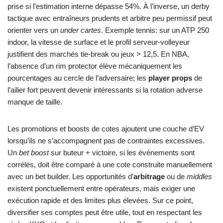
prise si l’estimation interne dépasse 54%. À l’inverse, un derby
tactique avec entraîneurs prudents et arbitre peu permissif peut
orienter vers un
under cartes
. Exemple tennis: sur un ATP 250
indoor, la vitesse de surface et le profil serveur-volleyeur
justifient des marchés tie-break ou jeux > 12,5. En NBA,
l’absence d’un rim protector élève mécaniquement les
pourcentages au cercle de l’adversaire; les
player props
de
l’ailier fort peuvent devenir intéressants si la rotation adverse
manque de taille.
Les promotions et boosts de cotes ajoutent une couche d’EV
lorsqu’ils ne s’accompagnent pas de contraintes excessives.
Un
bet boost
sur buteur + victoire, si les événements sont
corrélés, doit être comparé à une cote construite manuellement
avec un bet builder. Les opportunités d’
arbitrage
ou de
middles
existent ponctuellement entre opérateurs, mais exiger une
exécution rapide et des limites plus élevées. Sur ce point,
diversifier ses comptes peut être utile, tout en respectant les