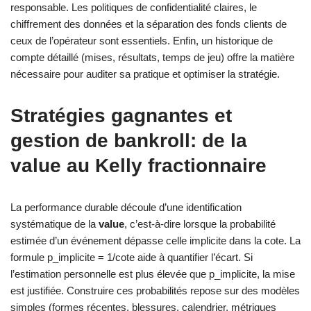
responsable. Les politiques de confidentialité claires, le
chiffrement des données et la séparation des fonds clients de
ceux de l’opérateur sont essentiels. Enfin, un historique de
compte détaillé (mises, résultats, temps de jeu) offre la matière
nécessaire pour auditer sa pratique et optimiser la stratégie.
Stratégies gagnantes et
gestion de bankroll: de la
value au Kelly fractionnaire
La performance durable découle d’une identification
systématique de la
value
, c’est-à-dire lorsque la probabilité
estimée d’un événement dépasse celle implicite dans la cote. La
formule p_implicite = 1/cote aide à quantifier l’écart. Si
l’estimation personnelle est plus élevée que p_implicite, la mise
est justifiée. Construire ces probabilités repose sur des modèles
simples (formes récentes, blessures, calendrier, métriques