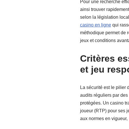
Pour une recherche effic
ainsi trouver rapidemen
selon la législation loca
casino en ligne
qui rass
méthodique permet de réd
jeux et conditions avan
Critères es
et jeu res
La sécurité est le pilier
audits réguliers par de
protégées. Un casino tran
joueur (RTP) pour ses je
aux normes en vigueur,