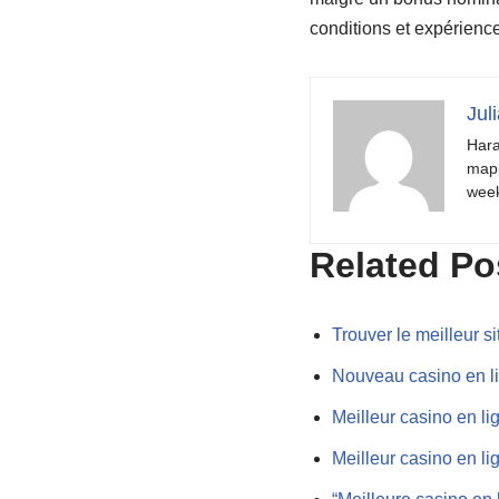
conditions et expérience 
Jul
Hara
mapp
week
Related Po
Trouver le meilleur s
Nouveau casino en li
Meilleur casino en lig
Meilleur casino en li