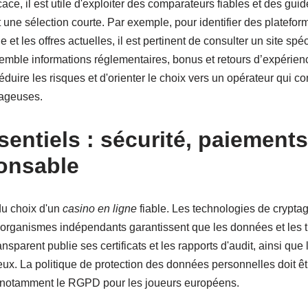
ace, il est utile d'exploiter des comparateurs fiables et des gui
t une sélection courte. Par exemple, pour identifier des plate
le et les offres actuelles, il est pertinent de consulter un site s
emble informations réglementaires, bonus et retours d’expérien
uire les risques et d'orienter le choix vers un opérateur qui co
tageuses.
sentiels : sécurité, paiement
ponsable
 du choix d'un
casino en ligne
fiable. Les technologies de crypta
s organismes indépendants garantissent que les données et les t
sparent publie ses certificats et les rapports d'audit, ainsi que 
ux. La politique de protection des données personnelles doit êt
 notamment le RGPD pour les joueurs européens.