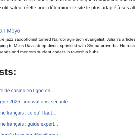
utilisateur réelle pour déterminer le site le plus adapté à ses at
ian Moyo
re jazz saxophonist turned Nairobi agri-tech evangelist. Julian’s articl
ing to Miles Davis deep dives, sprinkled with Shona proverbs. He rest
ends and mentors student coders in township hubs.
sts:
ite de casino en ligne en…
gne 2026 : innovations, sécurité…
ne français : ce qu’il faut…
gne français : guide expert,…