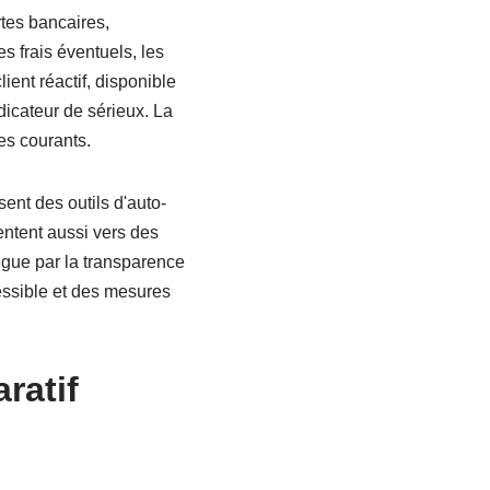
rtes bancaires,
es frais éventuels, les
ient réactif, disponible
dicateur de sérieux. La
es courants.
ent des outils d'auto-
entent aussi vers des
ngue par la transparence
essible et des mesures
ratif