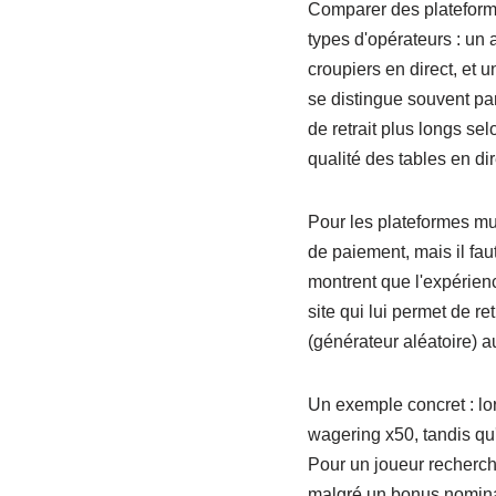
Comparer des plateforme
types d'opérateurs : un 
croupiers en direct, et 
se distingue souvent par
de retrait plus longs se
qualité des tables en dir
Pour les plateformes mul
de paiement, mais il faut
montrent que l'expérienc
site qui lui permet de r
(générateur aléatoire) a
Un exemple concret : lo
wagering x50, tandis qu
Pour un joueur recherch
malgré un bonus nominal 