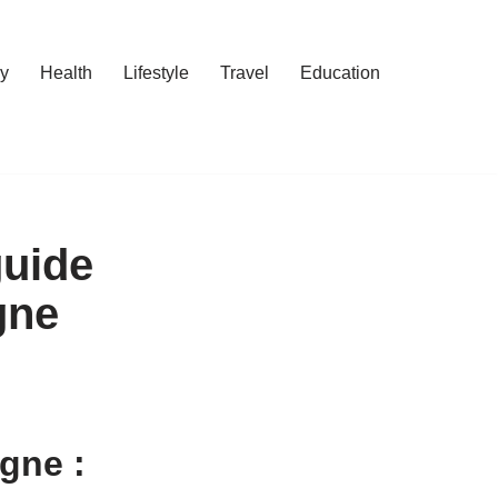
y
Health
Lifestyle
Travel
Education
guide
gne
igne
: