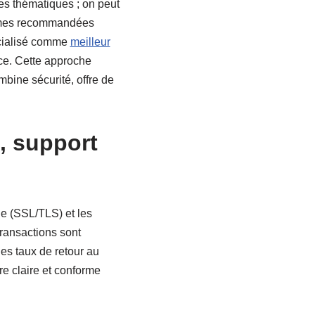
des thématiques ; on peut
formes recommandées
pécialisé comme
meilleur
ce. Cette approche
mbine sécurité, offre de
s, support
ge (SSL/TLS) et les
ransactions sont
les taux de retour au
re claire et conforme