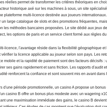
s réelles permet de transformer les critères théoriques en choix
acteur historique axé sur les machines à sous, un site spécialis
une plateforme multi-licence destinée aux joueurs internationaux.
 un large catalogue de slots et des promotions fréquentes, mais 
lon les méthodes bancaires proposées. Le site dédié aux jeux de
ect, les options de paris et un service client formé aux règles du
ti-licence, l'avantage réside dans la flexibilité géographique et 
 vérifier la licence applicable au joueur selon son pays. Les reto
e mobile et la rapidité de paiement sont des facteurs décisifs : u
etirer ses gains rapidement et sans friction. Les rapports d'audit
udité renforcent la confiance et sont souvent mis en avant dans 
rs d'une période promotionnelle, un casino A propose un bonus
'un casino B offre un bonus plus modeste avec un wagering x10 e
ant une maximisation immédiate des gains, le casino B devient s
inférieur. Ces études de cas montrent que l'évaluation doit com