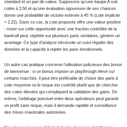
standard et un pari de valeur. Supposons qu'une équipe A soit
cotée à 2.50 et qu'une évaluation rigoureuse de ses chances
donne une probabilité de victoire estimée à 45 % (cote implicite
≈ 2.22). Dans ce cas, la cote proposée offre une valeur positive
: miser sur cette opportunité avec une fraction contrôlée de la
bankroll peut, répétée sur plusieurs paris similaires, générer un
avantage. Ce type d'analyse nécessite un suivi régulier des
données et la capacité à rejeter les paris émotionnels.
Un autre cas pratique concerne l'utilisation judicieuse des
bonus
de bienvenue : si un bonus impose un playthrough élevé sur
certains marchés, il peut être préférable de choisir des paris à
cote moyenne où le risque est contrôlé plutôt que de chercher
des cotes élevées qui compliquent la validation des gains. De
même, l'arbitrage ponctuel entre deux opérateurs peut garantir
un profit sans risque, mais il demande rapidité et surveillance
des mises maximales autorisées.