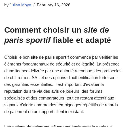
by
Julian Moyo
February 16, 2026
Comment choisir un
site de
paris sportif
fiable et adapté
Choisir le bon
site de paris sportif
commence par vérifier les
éléments fondamentaux de sécurité et de légalité. La présence
d'une licence délivrée par une autorité reconnue, des protocoles
de chiffrement SSL et des options d'authentification forte sont
des garanties essentielles. Il est important d'évaluer la
réputation du site via des avis de joueurs, des forums
spécialisés et des comparateurs, tout en restant attentif aux
signaux d'alerte comme des témoignages répétitifs de retards
de paiement ou un support client inexistant.
Les options de paiement influencent également le choix : la