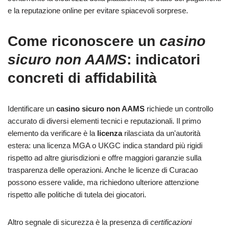
e la reputazione online per evitare spiacevoli sorprese.
Come riconoscere un
casino
sicuro non AAMS
: indicatori
concreti di affidabilità
Identificare un
casino sicuro non AAMS
richiede un controllo
accurato di diversi elementi tecnici e reputazionali. Il primo
elemento da verificare è la
licenza
rilasciata da un'autorità
estera: una licenza MGA o UKGC indica standard più rigidi
rispetto ad altre giurisdizioni e offre maggiori garanzie sulla
trasparenza delle operazioni. Anche le licenze di Curacao
possono essere valide, ma richiedono ulteriore attenzione
rispetto alle politiche di tutela dei giocatori.
Altro segnale di sicurezza è la presenza di
certificazioni