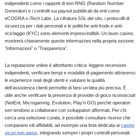
indipendenti come i rapporti di test RNG (Random Number
Generator) e i controlli sui payout pubblicati da enti come
eCOGRA o iTech Labs. La cifratura SSL del sito, i protocolli di
sicurezza per i dati personali e le politiche anti-frode e anti-
riciclaggio (KYC) sono elementi imprescindibili. Un buon casino
mostrerà chiaramente queste informazioni nella propria sezione
"Informazioni" o "Trasparenza".
La reputazione online è altrettanto critica: leggere recensioni
indipendenti, verificare tempi e modalità di pagamento attraverso
le esperienze reali degli utenti e valutare la qualità
dell'assistenza clienti permette di farsi un'idea più precisa. È
utile anche verificare la presenza di provider di gioco riconosciuti
(NetEnt, Microgaming, Evolution, Play’n GO) perché operatori
seri tendono a collaborare con sviluppatori affermati. Per chi
cerca una selezione curata, è possibile consultare risorse che
comparano siti affidabili, ad esempio una lista dedicata ai
casino
sicuri non aams
, integrando sempre i propri controlli personali.