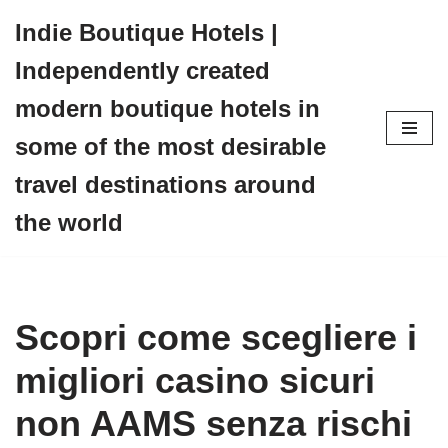
Indie Boutique Hotels |
Skip
Independently created
to
content
modern boutique hotels in
some of the most desirable
travel destinations around
the world
Scopri come scegliere i
migliori casino sicuri
non AAMS senza rischi