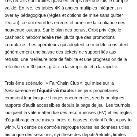
Les retraits sont traités quasi en temps réel une fois le compte
validé. En live, les tables 4K à angles multiples intègrent un
overlay pédagogique (règles et options de mise sans quitter
l’écran), ce qui réduit les erreurs et améliore la confiance des
nouveaux joueurs. Sur le plan des bonus, Orbit privilégie le
cashback hebdomadaire réel plutôt que des promotions
complexes. Les opérateurs qui adoptent ce modèle constatent
généralement une baisse des tickets de support liés aux
retraits, une meilleure note de fiabilité et une progression de la
rétention sur 30 jours, grâce à la simplicité et à la rapidité.
Troisième scénario : « FairChain Club », qui mise sur la
transparence
et l’
équité vérifiable
. Les jeux propriétaires
exposent leur logique : tirages documentés, seeds publiques,
rapports d’audit accessibles depuis la page de jeu. Les tournois
indiquent la valeur attendue des récompenses (EV) et les règles
d’équilibrage entre mises fortes et basses, évitant l’effet « pay to
win ». Un centre de contrôle regroupe toutes les données utiles :
historique des sessions, synthèse des dépôts/retraits, limites