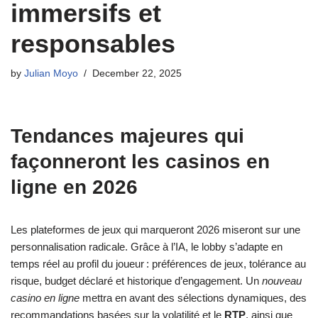
immersifs et
responsables
by
Julian Moyo
December 22, 2025
Tendances majeures qui
façonneront les casinos en
ligne en 2026
Les plateformes de jeux qui marqueront 2026 miseront sur une
personnalisation radicale. Grâce à l’IA, le lobby s’adapte en
temps réel au profil du joueur : préférences de jeux, tolérance au
risque, budget déclaré et historique d’engagement. Un
nouveau
casino en ligne
mettra en avant des sélections dynamiques, des
recommandations basées sur la volatilité et le
RTP
, ainsi que