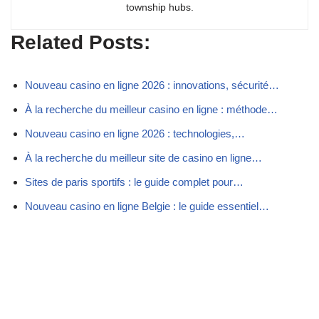
township hubs.
Related Posts:
Nouveau casino en ligne 2026 : innovations, sécurité…
À la recherche du meilleur casino en ligne : méthode…
Nouveau casino en ligne 2026 : technologies,…
À la recherche du meilleur site de casino en ligne…
Sites de paris sportifs : le guide complet pour…
Nouveau casino en ligne Belgie : le guide essentiel…