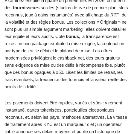
Examinez ensuite la qualité du portefeuille. En 2026, on attend
des
fournisseurs
solides (studios de live de premier plan, slots
reconnus, jeux à gains instantanés) avec affichage du
RTP
, de
la volatilité et des règles bonus. Les collections « Originals » ne
sont plus un simple argument marketing : elles doivent détailler
leur équité et leurs audits. Côté
bonus
, la transparence est
reine : un bon package explicite la mise exigée, la contribution
par type de jeu, le délai et le plafond de mise. Les offres
modernisées privilégient le cashback net, des tours gratuits
sans exigence de mise ou des défis à récompense fixe, plutôt
que des bonus opaques à x50. Lisez les limites de retrait, les
frais éventuels, la fréquence des tournois et la valeur réelle des
points de fidélité.
Les paiements doivent être rapides, variés et sûrs : virement
instantané, cartes tokenisées, portefeuilles électroniques
reconnus, et, selon les pays, méthodes alternatives. La vitesse
de traitement après KYC est un marqueur clef ; un opérateur
fiable annonce ses délais moyens et publie un historique de