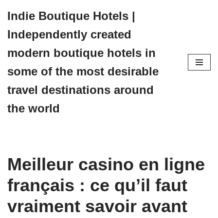
Indie Boutique Hotels |
Skip
Independently created
to
content
modern boutique hotels in
some of the most desirable
travel destinations around
the world
Meilleur casino en ligne
français : ce qu’il faut
vraiment savoir avant