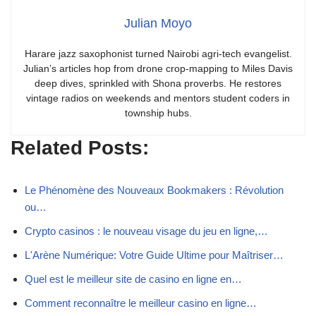
Julian Moyo
Harare jazz saxophonist turned Nairobi agri-tech evangelist.
Julian’s articles hop from drone crop-mapping to Miles Davis
deep dives, sprinkled with Shona proverbs. He restores
vintage radios on weekends and mentors student coders in
township hubs.
Related Posts:
Le Phénomène des Nouveaux Bookmakers : Révolution
ou…
Crypto casinos : le nouveau visage du jeu en ligne,…
L'Arène Numérique: Votre Guide Ultime pour Maîtriser…
Quel est le meilleur site de casino en ligne en…
Comment reconnaître le meilleur casino en ligne…