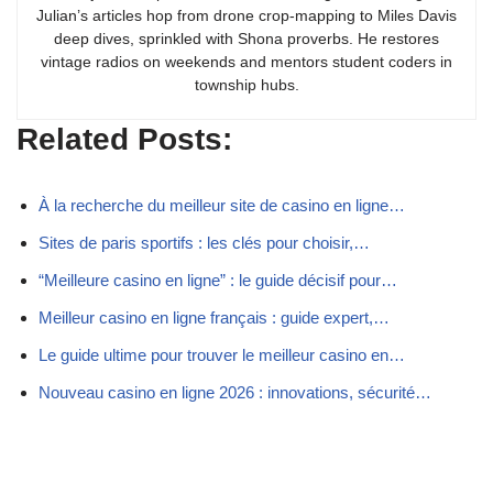
Julian’s articles hop from drone crop-mapping to Miles Davis
deep dives, sprinkled with Shona proverbs. He restores
vintage radios on weekends and mentors student coders in
township hubs.
Related Posts:
À la recherche du meilleur site de casino en ligne…
Sites de paris sportifs : les clés pour choisir,…
“Meilleure casino en ligne” : le guide décisif pour…
Meilleur casino en ligne français : guide expert,…
Le guide ultime pour trouver le meilleur casino en…
Nouveau casino en ligne 2026 : innovations, sécurité…