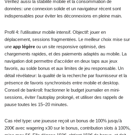
Vérifiez aussi la stabilité mobile et la consommation de
données: une connexion solide et un navigateur récent sont
indispensables pour éviter les déconnexions en pleine main.
Profil 4: l’utilisateur mobile intensif. Objectif: jouer en
déplacement, sessions fragmentées. Le meilleur choix mise sur
une
app légère
ou un site responsive optimisé, des
chargements rapides, et des paiements adaptés au mobile. La
navigation doit permettre d’accéder en deux taps aux jeux
favoris, au solde bonus et aux limites de jeu responsable. Un
détail révélateur: la qualité de la recherche par fournisseur et la
présence de favoris synchronisés entre mobile et desktop.
Conseil de bankroll: fractionner le budget journalier en mini-
sessions, éviter l’autoplay prolongé, et utiliser des rappels de
pause toutes les 15–20 minutes.
Cas réel type: une joueuse reçoit un bonus de 100% jusqu’à
200€ avec wagering x30 sur le bonus, contribution slots à 100%,