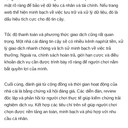
mật rõ ràng để bảo vệ dữ liệu cá nhân và tài chính. Nếu trang
web thể hiện minh bạch về việc lưu trữ và xử lý dữ liệu, đó là
dấu hiệu tích cực cho độ tin cậy.
Tốc độ thanh toán và phương thức giao dịch cũng rất quan
trọng. Một nhà cái đáng tin cậy sẽ có nhiều kênh nạp/rút tiền, xử
lý giao dịch nhanh chóng và lịch sử minh bạch về việc trả
thưởng. Ngoài ra, chính sách hoàn trả, giới hạn cược và điều
khoản dịch vụ cần được trình bày rõ ràng để người chơi nắm
bắt quyền lợi của mình.
Cuối cùng, đánh giá từ cộng đồng và thời gian hoạt động của
nhà cái là bằng chứng xã hội đáng giá. Các diễn đàn, review
độc lập và phản hồi từ người chơi thực tế giúp kiểm chứng trải
nghiệm dịch vụ. Kết hợp các tiêu chí trên sẽ giúp người chơi
chọn được nền tảng an toàn, minh bạch và phù hợp với nhu
cầu cá nhân.