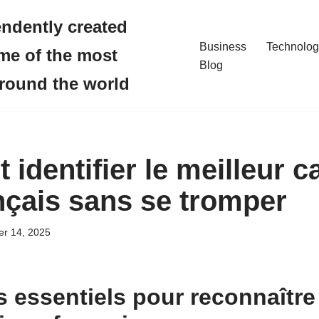
endently created
Business
Technolog
me of the most
Blog
around the world
identifier le meilleur c
ançais sans se tromper
r 14, 2025
s essentiels pour reconnaître 