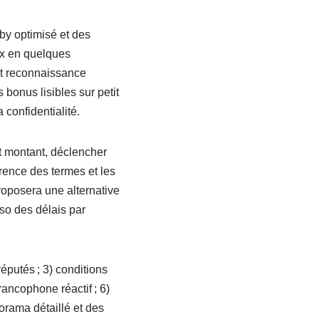
bby optimisé et des
ux en quelques
et reconnaissance
s bonus lisibles sur petit
 confidentialité.
it montant, déclencher
rence des termes et les
roposera une alternative
so des délais par
réputés ; 3) conditions
francophone réactif ; 6)
norama détaillé et des