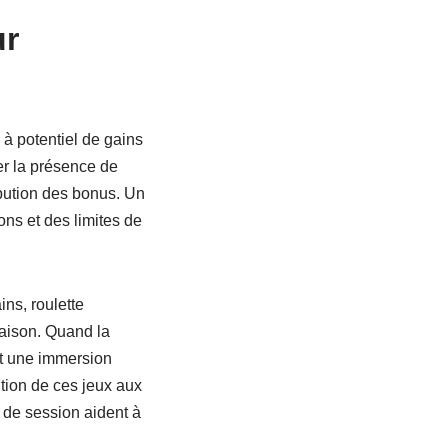
ur
s à potentiel de gains
fier la présence de
ribution des bonus. Un
ns et des limites de
ins, roulette
maison. Quand la
nt une immersion
ution de ces jeux aux
 de session aident à