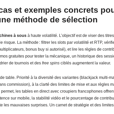
cas et exemples concrets po
une méthode de sélection
chines à sous
à haute volatilité. L’objectif est de viser des titre
e risque. La méthode : filtrer les slots par volatilité et RTP, véri
ltiplicateurs, bonus buy si autorisé), et lire les règles de cont
os gratuites pour tester la mécanique, un historique des sessio
drier de tournois et des
free spins
ciblés augmentent la valeur.
 de table. Priorité à la diversité des variantes (blackjack multi‑ma
ns commission), à la clarté des limites de mise et aux règles 
 permet, les tables en direct avec croupiers francophones offre
atence sur mobile, la stabilité vidéo et le pourcentage de contrib
e les mauvaises surprises. Un carnet de stratégie et des limites