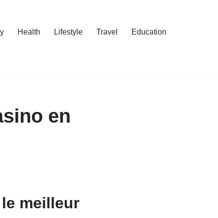
y
Health
Lifestyle
Travel
Education
asino en
le meilleur