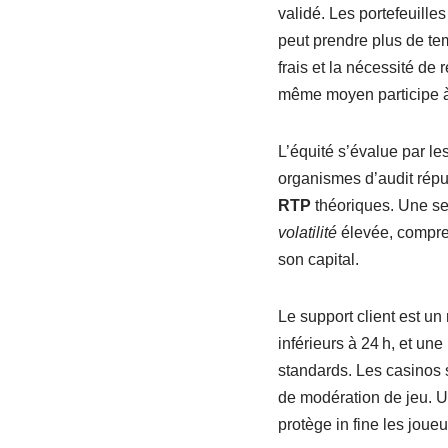
validé. Les portefeuille
peut prendre plus de tem
frais et la nécessité de r
même moyen participe à 
L’équité s’évalue par le
organismes d’audit répu
RTP
théoriques. Une sec
volatilité
élevée, compren
son capital.
Le support client est un 
inférieurs à 24 h, et un
standards. Les casinos s
de modération de jeu. U
protège in fine les joueu