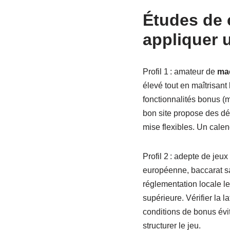
Études de 
appliquer 
Profil 1 : amateur de
ma
élevé tout en maîtrisant l
fonctionnalités bonus (mu
bon site propose des dém
mise flexibles. Un calen
Profil 2 : adepte de jeux
européenne, baccarat sa
réglementation locale le
supérieure. Vérifier la l
conditions de bonus évit
structurer le jeu.