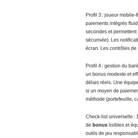
Profil 3 : joueur mobile
paiements intégrés fluid
secondes et permettent 
sécurisée). Les notifica
écran. Les contrôles de 
Profil 4 : gestion du ban
un bonus modeste et effe
délais réels. Une équip
si un moyen de paiement
méthode (portefeuille, ca
Check‑list universelle : 
de
bonus
lisibles et équ
outils de jeu responsabl