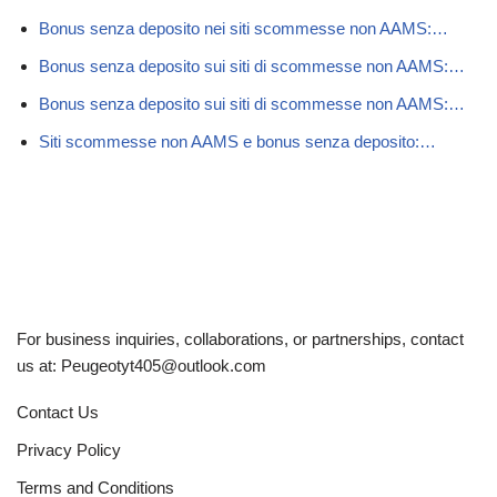
Bonus senza deposito nei siti scommesse non AAMS:…
Bonus senza deposito sui siti di scommesse non AAMS:…
Bonus senza deposito sui siti di scommesse non AAMS:…
Siti scommesse non AAMS e bonus senza deposito:…
For business inquiries, collaborations, or partnerships, contact
us at:
Peugeotyt405@outlook.com
Contact Us
Privacy Policy
Terms and Conditions