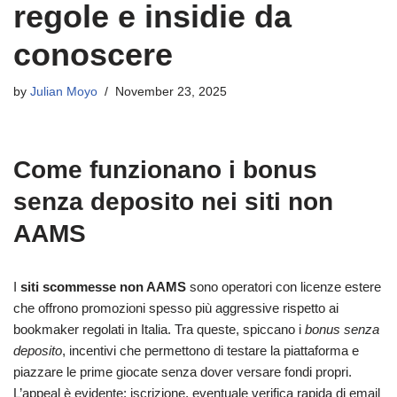
regole e insidie da
conoscere
by
Julian Moyo
November 23, 2025
Come funzionano i bonus
senza deposito nei siti non
AAMS
I
siti scommesse non AAMS
sono operatori con licenze estere
che offrono promozioni spesso più aggressive rispetto ai
bookmaker regolati in Italia. Tra queste, spiccano i
bonus senza
deposito
, incentivi che permettono di testare la piattaforma e
piazzare le prime giocate senza dover versare fondi propri.
L’appeal è evidente: iscrizione, eventuale verifica rapida di email