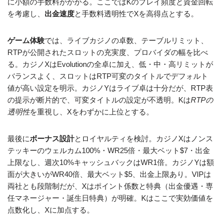
に小額の手数料がかかる。ここではKのプレイ頻度と資金回転
を考慮し、
出金速度
と手数料透明性でXを高得点とする。
ゲーム体験
では、ライブカジノの卓数、テーブルリミット、
RTPが公開されたスロットの充実度、プロバイダの幅を比べ
る。カジノXはEvolutionの全卓に加え、低・中・高リミットが
バランスよく、スロットはRTP可変のタイトルでデフォルト
値が高い設定を明示。カジノYはライブ卓は十分だが、RTP表
の提示が断片的で、可変タイトルの設定が不透明。Kは
RTPの
透明性
を重視し、Xをわずかに上位とする。
最後に
ボーナス設計
とロイヤルティを検討。カジノXはノンス
テッキーのウェルカム100%・WR25倍・最大ベット$7・出金
上限なし、週次10%キャッシュバックはWR1倍。カジノYは額
面が大きいがWR40倍、最大ベット$5、出金上限あり。VIPは
両社とも段階制だが、Xはポイント係数と特典（出金優遇・専
任マネージャー・誕生日特典）が明確。Kはここで実効価値を
点数化し、Xに加点する。