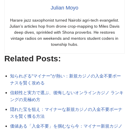
Julian Moyo
Harare jazz saxophonist turned Nairobi agri-tech evangelist.
Julian’s articles hop from drone crop-mapping to Miles Davis
deep dives, sprinkled with Shona proverbs. He restores
vintage radios on weekends and mentors student coders in
township hubs.
Related Posts:
知られざる“マイナー”が熱い：新規カジノの入金不要ボー
ナスを賢く攻める
信頼性と実力で選ぶ、後悔しないオンラインカジノ ランキ
ングの見極め方
隠れた宝を狙え：マイナーな新規カジノの入金不要ボーナ
スを賢く獲る方法
価値ある「入金不要」を掴むなら今：マイナー新規カジノ