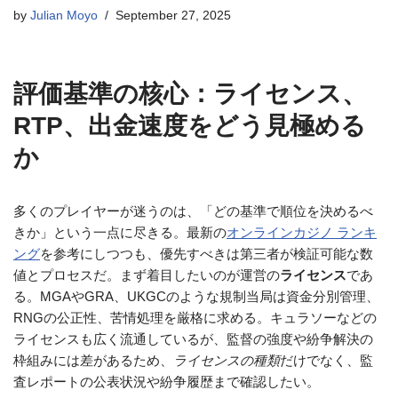
by
Julian Moyo
September 27, 2025
評価基準の核心：ライセンス、
RTP、出金速度をどう見極める
か
多くのプレイヤーが迷うのは、「どの基準で順位を決めるべ
きか」という一点に尽きる。最新の
オンラインカジノ ランキ
ング
を参考にしつつも、優先すべきは第三者が検証可能な数
値とプロセスだ。まず着目したいのが運営の
ライセンス
であ
る。MGAやGRA、UKGCのような規制当局は資金分別管理、
RNGの公正性、苦情処理を厳格に求める。キュラソーなどの
ライセンスも広く流通しているが、監督の強度や紛争解決の
枠組みには差があるため、
ライセンスの種類
だけでなく、監
査レポートの公表状況や紛争履歴まで確認したい。