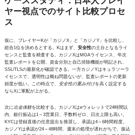
ケーススタディ：日本人プレイ
ヤー視点でのサイト比較プロセ
ス
仮に、プレイヤーKが「カジノX」と「カジノY」を比較し、
総合1位を決めるとする。Kはまず、
安全性
の土台となるライ
センスと監査を精査する。カジノXはMGAライセンス、年次
監査レポートを公開、資金分別と自己排除機能が明記され、
SSL/TLSの最新化が確認できる。一方カジノYはキュラソーラ
イセンスで、透明性は概ね問題ないが、監査レポートの更新
頻度が低い。この時点で、
安全性の重み付け
を高く設定する
ならXに軍配が上がる。
次に
出金体験
を比較する。カジノXはeウォレットで24時間以
内、銀行振込は1～3営業日、手数料ゼロ、日次上限も高い。
KYCは登録直後の任意提出を推奨し、承認は4～6時間程度。
カジノYは承認が24～48時間、週末の処理が遅れがちで、振込