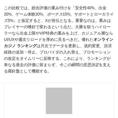
この比較では、総合評価の重み付けを「安全性40%、出金
20%、ゲーム体験20%、
ボーナス
15%、サポートとローカライ
ズ5%」と仮定すると、Xが首位となる。重要なのは、重みは
プレイヤーの嗜好で変わるという点だ。大勝を狙うハイロー
ラーなら出金上限やVIP特典の重みを上げ、カジュアル層なら
UI/UXや週次リロードを厚めに見るべきだ。優れた
オンライン
カジノ ランキング
は月次でデータを更新し、規約変更、決済
経路の追加・停止、プロバイダの入れ替え、プロモーション
の改定をタイムリーに反映する。これにより、ランキングが
単なる過去の評価に留まらず、
今この瞬間の意思決定
を支え
る羅針盤として機能する。