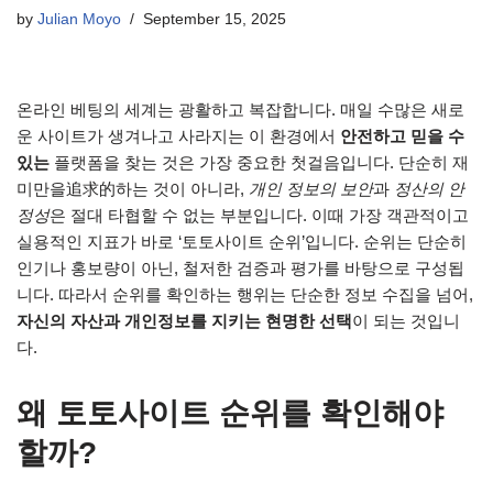
by
Julian Moyo
September 15, 2025
온라인 베팅의 세계는 광활하고 복잡합니다. 매일 수많은 새로
운 사이트가 생겨나고 사라지는 이 환경에서
안전하고 믿을 수
있는
플랫폼을 찾는 것은 가장 중요한 첫걸음입니다. 단순히 재
미만을追求的하는 것이 아니라,
개인 정보의 보안
과
정산의 안
정성
은 절대 타협할 수 없는 부분입니다. 이때 가장 객관적이고
실용적인 지표가 바로 ‘토토사이트 순위’입니다. 순위는 단순히
인기나 홍보량이 아닌, 철저한 검증과 평가를 바탕으로 구성됩
니다. 따라서 순위를 확인하는 행위는 단순한 정보 수집을 넘어,
자신의 자산과 개인정보를 지키는 현명한 선택
이 되는 것입니
다.
왜 토토사이트 순위를 확인해야
할까?