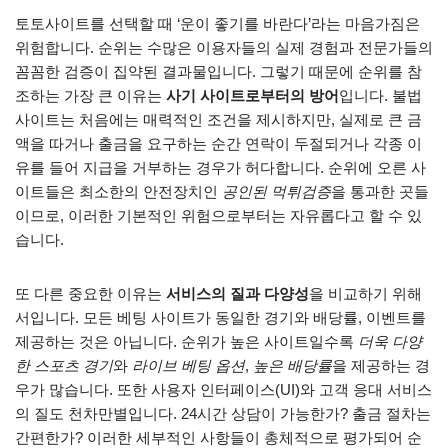
토토사이트를 선택할 때 ‘운이 좋기를 바란다’라는 마음가짐은
위험합니다. 순위는 수많은 이용자들의 실제 경험과 전문가들의
꼼꼼한 검증이 집약된 결과물입니다. 그렇기 때문에 순위를 참
조하는 가장 큰 이유는
사기 사이트로부터의 방어
입니다. 불법
사이트는 처음에는 매력적인 조건을 제시하지만, 실제로 큰 금
액을 따거나 출금을 요구하는 순간 연락이 두절되거나 각종 이
유를 들어 지급을 거부하는 경우가 허다합니다. 순위에 오른 사
이트들은 최소한의 안전장치인
공인된 먹튀검증
을 통과한 곳들
이므로, 이러한 기본적인 위험으로부터는 자유롭다고 할 수 있
습니다.
또 다른 중요한 이유는
서비스의 질과 다양성
을 비교하기 위해
서입니다. 모든 베팅 사이트가 동일한 경기와 배당률, 이벤트를
제공하는 것은 아닙니다. 순위가 높은 사이트일수록
더욱 다양
한 스포츠 경기
와
라이브 베팅 옵션
,
높은 배당률
을 제공하는 경
우가 많습니다. 또한 사용자 인터페이스(UI)와 고객 응대 서비스
의 질도 천차만별입니다. 24시간 상담이 가능한가? 출금 절차는
간편한가? 이러한 세부적인 사항들이 총체적으로 평가되어 순