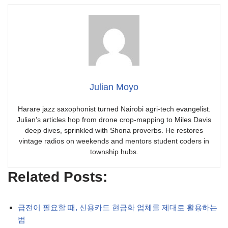
Julian Moyo
Harare jazz saxophonist turned Nairobi agri-tech evangelist.
Julian’s articles hop from drone crop-mapping to Miles Davis
deep dives, sprinkled with Shona proverbs. He restores
vintage radios on weekends and mentors student coders in
township hubs.
Related Posts:
급전이 필요할 때, 신용카드 현금화 업체를 제대로 활용하는
법