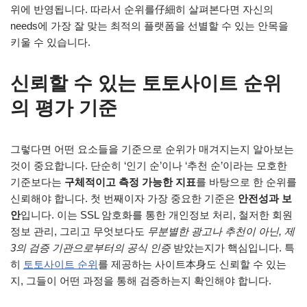
위에 반영됩니다. 따라서 순위를仔細히 살펴본다면 자신의
needs에 가장 잘 맞는 최적의 플랫폼을 선별할 수 있는 안목을
키울 수 있습니다.
신뢰할 수 있는 토토사이트 순위
의 평가 기준
그렇다면 어떤 요소들을 기준으로 순위가 매겨지는지 알아보는
것이 중요합니다. 단순히 ‘인기 순’이나 ‘추천 순’이라는 모호한
기준보다는
구체적이고 측정 가능한 지표
를 바탕으로 한 순위를
신뢰해야 합니다. 첫 번째이자 가장 중요한 기준은
안전성과 보
안
입니다. 이는 SSL 암호화를 통한 개인정보 처리, 철저한 회원
정보 관리, 그리고 무엇보다도
무분별한 광고나 추천이 아닌, 제
3의 검증 기관으로부터의 공식 인증
받았는지가 핵심입니다. 특
히
토토사이트 순위
를 제공하는 사이트本身도 신뢰할 수 있는
지, 그들이 어떤 과정을 통해 검증하는지 확인해야 합니다.