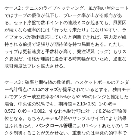
ケース2：テニスのライブベッティング。風が強い屋外コート
ではサーブの優位が低下し、ブレーク率が上がる傾向があ
る。セット序盤で数ポイントの連続ミスが起きても、風要因
が続くなら確率的には「行ったり来たり」になりやすい。ラ
イブ
オッズ
が過剰反応していると判断できれば、実力差が維
持される前提で逆張りが期待値を持つ局面もある。ただし、
ライブは更新速度と手数料が高く、発注遅延（ラグ）もリス
ク要因だ。価格が理論に適合する時間幅が短いため、過度な
取引頻度はブレを拡大させる。
ケース3：確率と期待値の数値例。バスケットボールのアンダ
ー合計得点に2.10の
オッズ
が提示されているとする。独自モデ
ルでアンダー成立確率を49.5%から52.5%のレンジと推定した
場合、中央値の51%でも、期待値＝2.10×0.51−1×0.49＝
0.572−0.49＝+0.082、すなわち賭け額に対して8.2%の理論優
位となる。もちろんモデル誤差やサンプルサイズにより結果
はぶれるため、
バンクロール管理
により1ベットあたりのリス
クを制御することが欠かせない。重要なのは単発の的中率で