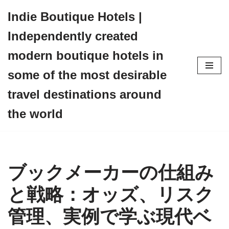
Indie Boutique Hotels |
Skip
Independently created
to
content
modern boutique hotels in
some of the most desirable
travel destinations around
the world
ブックメーカーの仕組み
と戦略：オッズ、リスク
管理、実例で学ぶ現代ベ