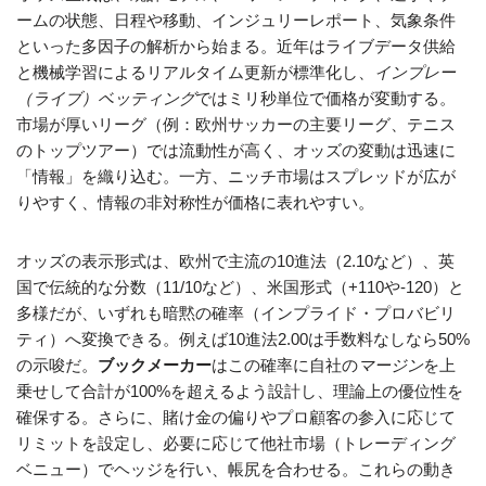
ームの状態、日程や移動、インジュリーレポート、気象条件
といった多因子の解析から始まる。近年はライブデータ供給
と機械学習によるリアルタイム更新が標準化し、
インプレー
（ライブ）ベッティング
ではミリ秒単位で価格が変動する。
市場が厚いリーグ（例：欧州サッカーの主要リーグ、テニス
のトップツアー）では流動性が高く、オッズの変動は迅速に
「情報」を織り込む。一方、ニッチ市場はスプレッドが広が
りやすく、情報の非対称性が価格に表れやすい。
オッズの表示形式は、欧州で主流の10進法（2.10など）、英
国で伝統的な分数（11/10など）、米国形式（+110や-120）と
多様だが、いずれも暗黙の確率（インプライド・プロバビリ
ティ）へ変換できる。例えば10進法2.00は手数料なしなら50%
の示唆だ。
ブックメーカー
はこの確率に自社の
マージン
を上
乗せして合計が100%を超えるよう設計し、理論上の優位性を
確保する。さらに、賭け金の偏りやプロ顧客の参入に応じて
リミットを設定し、必要に応じて他社市場（トレーディング
ベニュー）でヘッジを行い、帳尻を合わせる。これらの動き