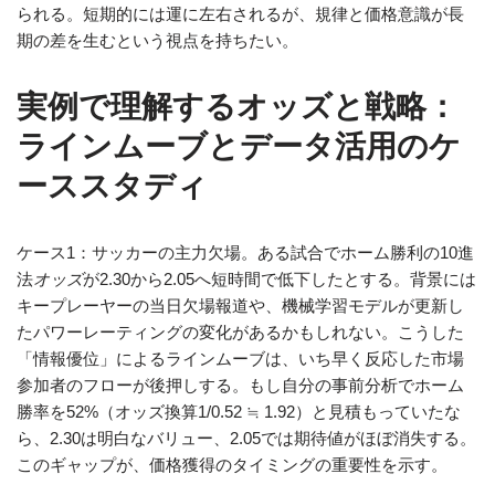
られる。短期的には運に左右されるが、規律と価格意識が長
期の差を生むという視点を持ちたい。
実例で理解するオッズと戦略：
ラインムーブとデータ活用のケ
ーススタディ
ケース1：サッカーの主力欠場。ある試合でホーム勝利の10進
法
オッズ
が2.30から2.05へ短時間で低下したとする。背景には
キープレーヤーの当日欠場報道や、機械学習モデルが更新し
たパワーレーティングの変化があるかもしれない。こうした
「情報優位」によるラインムーブは、いち早く反応した市場
参加者のフローが後押しする。もし自分の事前分析でホーム
勝率を52%（オッズ換算1/0.52 ≒ 1.92）と見積もっていたな
ら、2.30は明白なバリュー、2.05では期待値がほぼ消失する。
このギャップが、価格獲得のタイミングの重要性を示す。