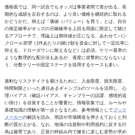
価格面では、同一試合でも
オッズ
は事業者間で差が出る。長
期的な成績を左右するのは、より良い価格を継続的に取れる
かどうかだ。例えば「価値（バリュー）を買う」とは、自分
の推定確率がオッズの示唆確率を上回る局面に限定して賭け
るアプローチで、理論上は期待値が正になる。あわせて
バン
クロール管理
（1件あたりの賭け額を資金に対して一定比率に
抑える、ドローダウンに耐えるなど）は必須。ケリー基準の
ような数理的な配分法もあるが、過度に攻撃的にならないよ
う、分数ケリーや固定ステークを採用するケースも多い。
過剰なリスクテイクを避けるために、入金限度、損失限度、
時間制限といった
責任あるギャンブル
のツールを活用し、心
理バイアス（確証バイアス、ギャンブラーの誤謬、感情的追
い掛け）を自覚することが重要だ。情報収集では、ルールや
基礎知識の理解が第一歩となるため、参考情報として
ブック
メーカー
の解説を読み、用語や市場構造を押さえておくと判
断の質が上がる。なお、地域の法規制や利用規約に反する行
為は厳禁であり、正規の枠組み内で健全に楽しむ姿勢が求め