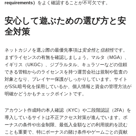
requirements）
をよく確認することが不可欠です。
安心して遊ぶための選び方と安
全対策
ネットカジノを選ぶ際の最優先事項は
安全性
と
信頼性
です。
まずライセンスの有無を確認しましょう。マルタ（MGA）、
イギリス（UKGC）、ジブラルタル、キュラソーなどの信頼
できる管轄からのライセンスを持つ運営会社は規制や監査の
対象となり、プレイヤー保護がしっかりしています。サイト
がSSL暗号化を採用しているか、個人情報と資金の管理方法が
明確かどうかもチェックポイントです。
アカウント作成時の本人確認（KYC）や二段階認証（2FA）を
導入しているサイトは不正アクセス対策が進んでいます。ボ
ーナスの条件や出金制限、最低入金額などの利用規約を読む
ことも重要で、特にボーナスの賭け条件やゲームごとの貢献